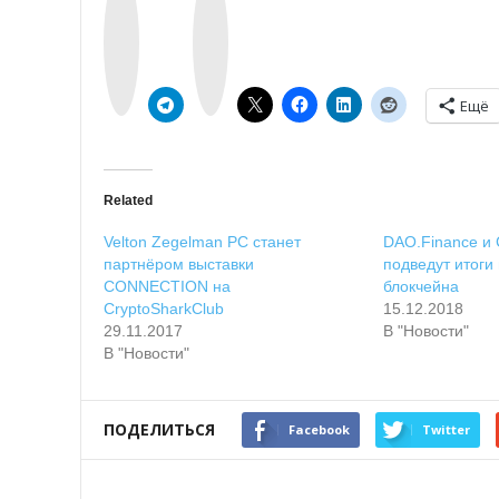
k
n
o
s
n
t
t
a
a
g
k
r
t
a
e
m
Ещё
Related
Velton Zegelman PC станет
DAO.Finance и
партнёром выставки
подведут итоги
CONNECTION на
блокчейна
CryptoSharkClub
15.12.2018
29.11.2017
В "Новости"
В "Новости"
ПОДЕЛИТЬСЯ
Facebook
Twitter