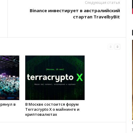
Следующая статья
Binance инвестирует в австралийский
стартап TravelbyBit
 грянул в
В Москве состоится форум
Terracrypto X о майнинге и
криптовалютах