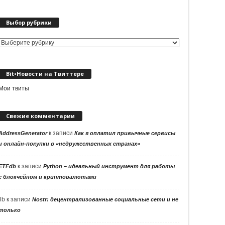
Выбор рубрики
Выбор
рубрики
Bit•Новости на Твиттере
Мои твиты
Свежие комментарии
к записи
AddressGenerator
Как я оплатил привычные сервисы
и онлайн-покупки в «недружественных странах»
к записи
ETFdb
Python – идеальный инструмент для работы
с блокчейном и криптовалютами
llb
к записи
Nostr: децентрализованные социальные сети и не
только