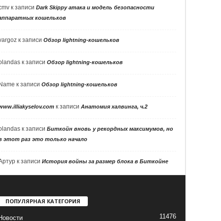
cmv
к записи
Dark Skippy атака и модель безопасности
аппаратных кошельков
vargoz
к записи
Обзор lightning-кошельков
olandas
к записи
Обзор lightning-кошельков
Name
к записи
Обзор lightning-кошельков
к записи
www.illiakyselov.com
Анатомия халвинга, ч.2
olandas
к записи
Биткойн вновь у рекордных максимумов, но
в этот раз это только начало
Артур
к записи
История войны за размер блока в Биткойне
ПОПУЛЯРНАЯ КАТЕГОРИЯ
11476
Новости