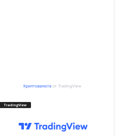
Криптовалюта
от TradingView
TradingView