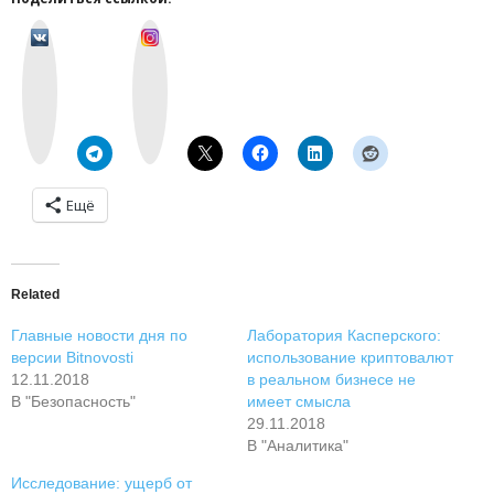
v
I
k
n
o
s
n
t
t
a
a
g
k
r
t
a
e
m
Ещё
Related
Главные новости дня по
Лаборатория Касперского:
версии Bitnovosti
использование криптовалют
12.11.2018
в реальном бизнесе не
В "Безопасность"
имеет смысла
29.11.2018
В "Аналитика"
Исследование: ущерб от