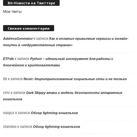
Bit•Новости на Твиттере
Мои твиты
Свежие комментарии
к записи
AddressGenerator
Как я оплатил привычные сервисы и онлайн-
покупки в «недружественных странах»
к записи
ETFdb
Python – идеальный инструмент для работы с
блокчейном и криптовалютами
llb
к записи
Nostr: децентрализованные социальные сети и не только
cmv
к записи
Dark Skippy атака и модель безопасности аппаратных
кошельков
vargoz
к записи
Обзор lightning-кошельков
olandas
к записи
Обзор lightning-кошельков