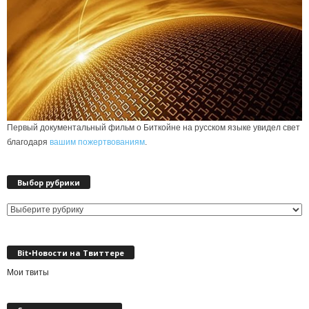
Первый документальный фильм о Биткойне на русском языке увидел свет
благодаря
вашим пожертвованиям
.
Выбор рубрики
Выбор
рубрики
Bit•Новости на Твиттере
Мои твиты