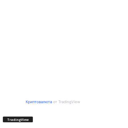
Криптовалюта
от TradingView
TradingView