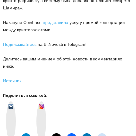
криптографическую систему была добавлена техника «секрета
Шамира».
Накануне Coinbase
представила
услугу прямой конвертации
между криптовалютами.
Подписывайтесь
на BitNovosti в Telegram!
Делитесь вашим мнением об этой новости в комментариях
ниже.
Источник
Поделиться ссылкой:
v
I
k
n
o
s
n
t
t
a
a
g
k
r
t
a