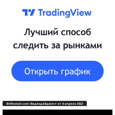
BitNovosti.com: Видеодайджест от 4 апреля 2022