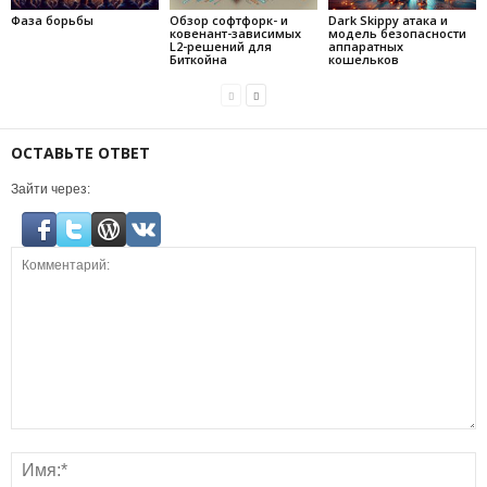
Фаза борьбы
Обзор софтфорк- и
Dark Skippy атака и
ковенант-зависимых
модель безопасности
L2-решений для
аппаратных
Биткойна
кошельков
ОСТАВЬТЕ ОТВЕТ
Зайти через: