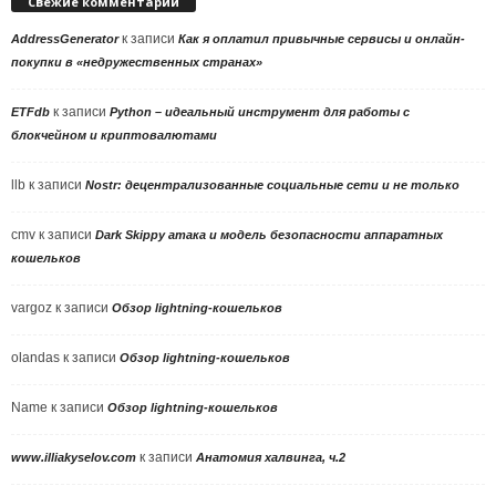
Свежие комментарии
к записи
AddressGenerator
Как я оплатил привычные сервисы и онлайн-
покупки в «недружественных странах»
к записи
ETFdb
Python – идеальный инструмент для работы с
блокчейном и криптовалютами
llb
к записи
Nostr: децентрализованные социальные сети и не только
cmv
к записи
Dark Skippy атака и модель безопасности аппаратных
кошельков
vargoz
к записи
Обзор lightning-кошельков
olandas
к записи
Обзор lightning-кошельков
Name
к записи
Обзор lightning-кошельков
к записи
www.illiakyselov.com
Анатомия халвинга, ч.2