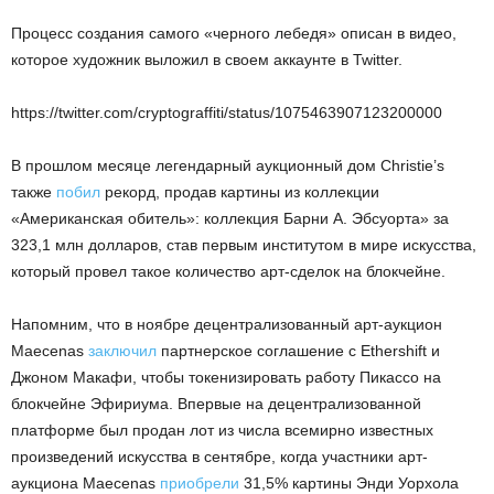
Процесс создания самого «черного лебедя» описан в видео,
которое художник выложил в своем аккаунте в Twitter.
https://twitter.com/cryptograffiti/status/1075463907123200000
В прошлом месяце легендарный аукционный дом Christie’s
также
побил
рекорд, продав картины из коллекции
«Американская обитель»: коллекция Барни А. Эбсуорта» за
323,1 млн долларов, став первым институтом в мире искусства,
который провел такое количество арт-сделок на блокчейне.
Напомним, что в ноябре децентрализованный арт-аукцион
Maecenas
заключил
партнерское соглашение с Ethershift и
Джоном Макафи, чтобы токенизировать работу Пикассо на
блокчейне Эфириума. Впервые на децентрализованной
платформе был продан лот из числа всемирно известных
произведений искусства в сентябре, когда участники арт-
аукциона Maecenas
приобрели
31,5% картины Энди Уорхола