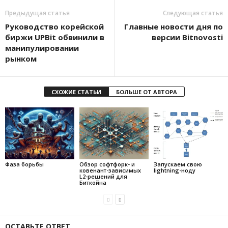
Предыдущая статья
Следующая статья
Руководство корейской
Главные новости дня по
биржи UPBit обвинили в
версии Bitnovosti
манипулировании
рынком
СХОЖИЕ СТАТЬИ
БОЛЬШЕ ОТ АВТОРА
Фаза борьбы
Обзор софтфорк- и
Запускаем свою
ковенант-зависимых
lightning-ноду
L2-решений для
Биткойна
ОСТАВЬТЕ ОТВЕТ