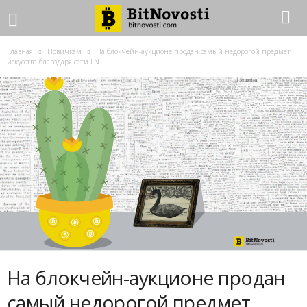
Главная
Новичкам
На блокчейн-аукционе продан самый недорогой предмет
искусства благодаря сети LN
На блокчейн-аукционе продан
самый недорогой предмет