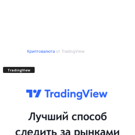
Криптовалюта
от TradingView
TradingView