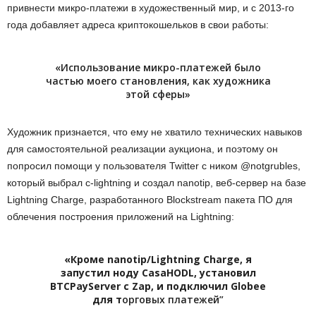
привнести микро-платежи в художественный мир, и с 2013-го
года добавляет адреса криптокошельков в свои работы:
«Использование микро-платежей было
частью моего становления, как художника
этой сферы»
Художник признается, что ему не хватило технических навыков
для самостоятельной реализации аукциона, и поэтому он
попросил помощи у пользователя Twitter с ником @notgrubles,
который выбрал c-lightning и создал nanotip, веб-сервер на базе
Lightning Charge, разработанного Blockstream пакета ПО для
облечения построения приложений на Lightning:
«Кроме nanotip/Lightning Charge, я
запустил ноду CasaHODL, установил
BTCPayServer с Zap, и подключил Globee
для т
орговых платежей”