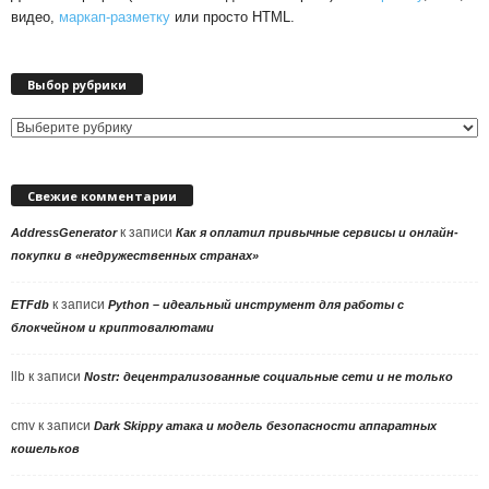
видео,
маркап-разметку
или просто HTML.
Выбор рубрики
Выбор
рубрики
Свежие комментарии
к записи
AddressGenerator
Как я оплатил привычные сервисы и онлайн-
покупки в «недружественных странах»
к записи
ETFdb
Python – идеальный инструмент для работы с
блокчейном и криптовалютами
llb
к записи
Nostr: децентрализованные социальные сети и не только
cmv
к записи
Dark Skippy атака и модель безопасности аппаратных
кошельков