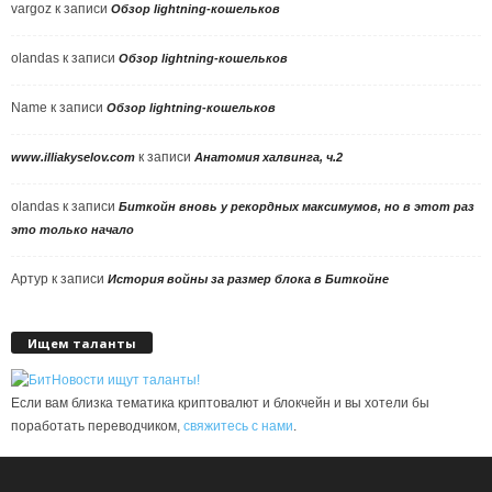
vargoz
к записи
Обзор lightning-кошельков
olandas
к записи
Обзор lightning-кошельков
Name
к записи
Обзор lightning-кошельков
к записи
www.illiakyselov.com
Анатомия халвинга, ч.2
olandas
к записи
Биткойн вновь у рекордных максимумов, но в этот раз
это только начало
Артур
к записи
История войны за размер блока в Биткойне
Ищем таланты
Если вам близка тематика криптовалют и блокчейн и вы хотели бы
поработать переводчиком,
свяжитесь с нами
.