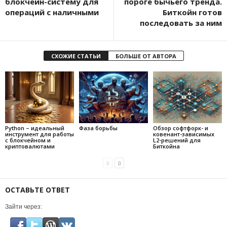
блокчейн-систему для
пороге бычьего тренда.
операций с наличными
Биткойн готов
последовать за ним
СХОЖИЕ СТАТЬИ
БОЛЬШЕ ОТ АВТОРА
Python – идеальный
Фаза борьбы
Обзор софтфорк- и
инструмент для работы
ковенант-зависимых
с блокчейном и
L2-решений для
криптовалютами
Биткойна
ОСТАВЬТЕ ОТВЕТ
Зайти через: