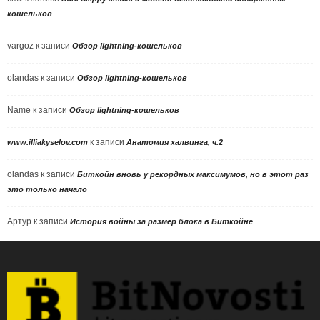
кошельков
vargoz
к записи
Обзор lightning-кошельков
olandas
к записи
Обзор lightning-кошельков
Name
к записи
Обзор lightning-кошельков
к записи
www.illiakyselov.com
Анатомия халвинга, ч.2
olandas
к записи
Биткойн вновь у рекордных максимумов, но в этот раз
это только начало
Артур
к записи
История войны за размер блока в Биткойне