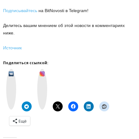
Подписывайтесь
на BitNovosti в Telegram!
Делитесь вашим мнением об этой новости в комментариях
ниже.
Источник
Поделиться ссылкой:
v
I
k
n
o
s
n
t
t
a
a
g
k
r
t
a
e
m
Ещё