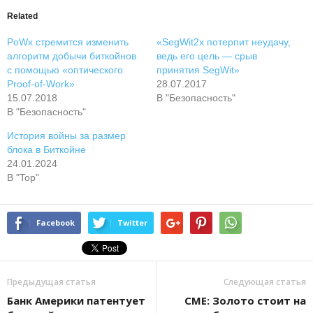
Related
PoWx стремится изменить
«SegWit2x потерпит неудачу,
алгоритм добычи биткойнов
ведь его цель — срыв
с помощью «оптического
принятия SegWit»
Proof-of-Work»
28.07.2017
15.07.2018
В "Безопасность"
В "Безопасность"
История войны за размер
блока в Биткойне
24.01.2024
В "Top"
Facebook
Twitter
Предыдущая статья
Следующая статья
Банк Америки патентует
CME: Золото стоит на