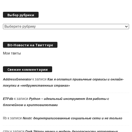
Выбор рубрики
Выбор
рубрики
Bit•Новости на Твиттере
Мои твиты
Свежие комментарии
к записи
AddressGenerator
Как я оплатил привычные сервисы и онлайн-
покупки в «недружественных странах»
к записи
ETFdb
Python – идеальный инструмент для работы с
блокчейном и криптовалютами
llb
к записи
Nostr: децентрализованные социальные сети и не только
cmv
к записи
Dark Skippy атака и модель безопасности аппаратных