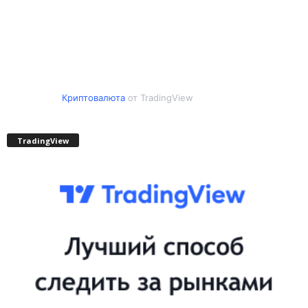
Криптовалюта
от TradingView
TradingView