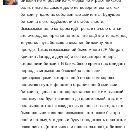
Биткоин не «провалится». Форки не играют никакой
роли, никто на самом деле не доверяет им так, как
биткоину, даже их собственные эмитенты. Будущее
биткоина в его надёжности и стабильности.
Высказывание, о котором идёт речь в начале статьи
это очередное признание того, что ещё кто-то наконец-
то уделил чуть больше внимания биткоину, чем
прежде. Таких высказываний было много (JP Morgan,
Кристин Лагард и другие) и все их авторы теперь
сторонники биткоин. В ближайшее время нас ожидает
период заигрывания блокчейна с новыми
приверженцами, которые ещё не совсем хорошо
понимают суть и феномен ограниченной эмиссии
биткоина, цена только «представляется» им высокой,
поэтому она будет снижена до приемлемой, а затем
она вырастет как и ожидалось до новых высот, как это
было раньше и вполне возможно, что также быстро
ещё и потому, что деньги будут продолжать печатать и
накапливать (в том числе и правительства), а биткоин