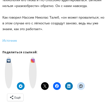
технология его гибка и ПО способно адаптироваться. Биткойн
нельзя «разизобрести» обратно. Он с нами навсегда.
Как говорил Нассим Николас Талеб, «он может провалиться; но
в этом случае его с лёгкостью создадут заново, ведь мы уже
знаем, как это работает».
Источник
Поделиться ссылкой:
v
I
k
n
o
s
n
t
t
a
a
g
k
r
t
a
e
m
Ещё