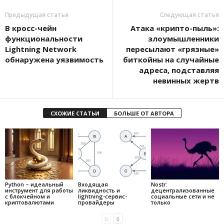
Предыдущая статья
Следующая статья
В кросс-чейн
Атака «крипто-пыль»:
функциональности
злоумышленники
Lightning Network
пересылают «грязные»
обнаружена уязвимость
биткойны на случайные
адреса, подставляя
невинных жертв
СХОЖИЕ СТАТЬИ
БОЛЬШЕ ОТ АВТОРА
Python – идеальный
Входящая
Nostr:
инструмент для работы
ликвидность и
децентрализованные
с блокчейном и
lightning-сервис-
социальные сети и не
криптовалютами
провайдеры
только