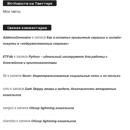
Bit•Новости на Твиттере
Мои твиты
Свежие комментарии
к записи
AddressGenerator
Как я оплатил привычные сервисы и онлайн-
покупки в «недружественных странах»
к записи
ETFdb
Python – идеальный инструмент для работы с
блокчейном и криптовалютами
llb
к записи
Nostr: децентрализованные социальные сети и не только
cmv
к записи
Dark Skippy атака и модель безопасности аппаратных
кошельков
vargoz
к записи
Обзор lightning-кошельков
olandas
к записи
Обзор lightning-кошельков