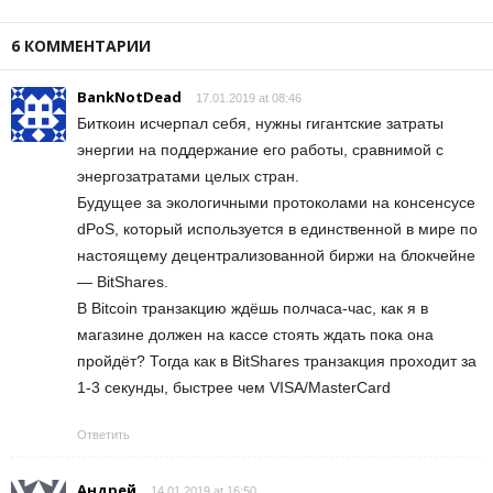
6 КОММЕНТАРИИ
BankNotDead
17.01.2019 at 08:46
Биткоин исчерпал себя, нужны гигантские затраты
энергии на поддержание его работы, сравнимой с
энергозатратами целых стран.
Будущее за экологичными протоколами на консенсусе
dPoS, который используется в единственной в мире по
настоящему децентрализованной биржи на блокчейне
— BitShares.
В Bitcoin транзакцию ждёшь полчаса-час, как я в
магазине должен на кассе стоять ждать пока она
пройдёт? Тогда как в BitShares транзакция проходит за
1-3 секунды, быстрее чем VISA/MasterCard
Ответить
Андрей
14.01.2019 at 16:50