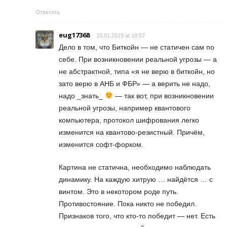
Ответить
eug17368
15.01.2019 at 18:57
Дело в том, что Биткойн — не статичен сам по
себе. При возникновении реальной угрозы — а
не абстрактной, типа «я не верю в биткойн, но
зато верю в АНБ и ФБР» — а верить не надо,
надо _знать_
— так вот, при возникновении
реальной угрозы, например квантового
компьютера, протокол шифрования легко
изменится на квантово-резистный. Причём,
изменится софт-форком.
Картина не статична, необходимо наблюдать
динамику. На каждую хитрую … найдётся … с
винтом. Это в некотором роде путь.
Противостояние. Пока никто не победил.
Признаков того, что кто-то победит — нет. Есть