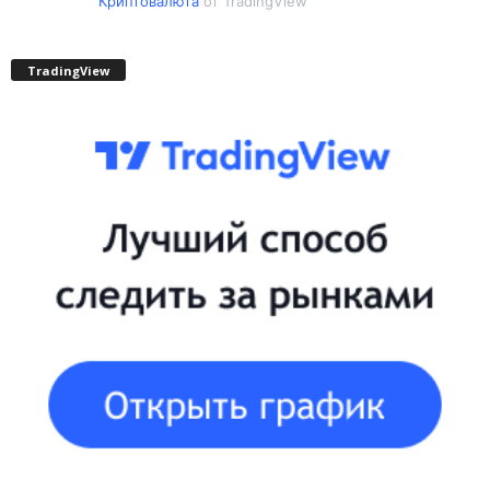
Криптовалюта
от TradingView
TradingView