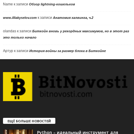
Name
к записи
Обзор lightning-кошельков
к записи
www.illiakyselov.com
Анатомия халвинга, ч.2
olandas
к записи
Биткойн вновь у рекордных максимумов, но в этот раз
это только начало
Артур
к записи
История войны за размер блока в Биткойне
ЕЩЁ БОЛЬШЕ НОВОСТЕЙ
Python – идеальный инструмент для