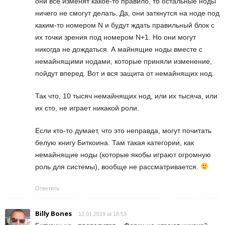
они все изменят какое-то правило, то остальные ноды
ничего не смогут делать. Да, они заткнутся на ноде под
каким-то номером N и будут ждать правильный блок с
их точки зрения под номером N+1. Но они могут
никогда не дождаться. А майнящие ноды вместе с
немайнящими нодами, которые приняли изменение,
пойдут вперед. Вот и вся защита от немайнящих нод.
Так что, 10 тысяч немайнящих нод, или их тысяча, или
их сто, не играет никакой роли.
Если кто-то думает, что это неправда, могут почитать
белую книгу Биткоина. Там такая категории, как
немайнящие ноды (которые якобы играют огромную
роль для системы), вообще не рассматривается.
Ответить
Billy Bones
12.01.2019 at 18:53