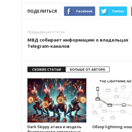
ПОДЕЛИТЬСЯ
Facebook
Twitter
Предыдущая статья
МВД собирает информацию о владельцах
Telegram-каналов
СХОЖИЕ СТАТЬИ
БОЛЬШЕ ОТ АВТОРА
Dark Skippy атака и модель
Обзор lightning-ко
безопасности аппаратных