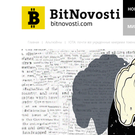
НО
МИ
Главная
Альткойны
IOTA: почти все украденные хакерами токе