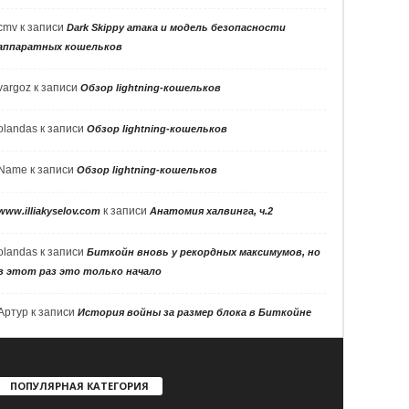
cmv
к записи
Dark Skippy атака и модель безопасности
аппаратных кошельков
vargoz
к записи
Обзор lightning-кошельков
olandas
к записи
Обзор lightning-кошельков
Name
к записи
Обзор lightning-кошельков
к записи
www.illiakyselov.com
Анатомия халвинга, ч.2
olandas
к записи
Биткойн вновь у рекордных максимумов, но
в этот раз это только начало
Артур
к записи
История войны за размер блока в Биткойне
ПОПУЛЯРНАЯ КАТЕГОРИЯ