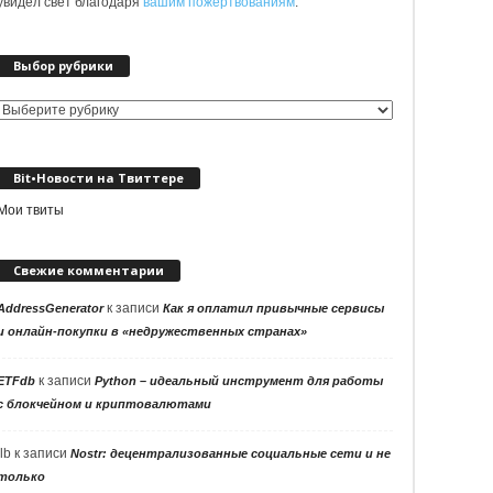
увидел свет благодаря
вашим пожертвованиям
.
Выбор рубрики
Выбор
рубрики
Bit•Новости на Твиттере
Мои твиты
Свежие комментарии
к записи
AddressGenerator
Как я оплатил привычные сервисы
и онлайн-покупки в «недружественных странах»
к записи
ETFdb
Python – идеальный инструмент для работы
с блокчейном и криптовалютами
llb
к записи
Nostr: децентрализованные социальные сети и не
только