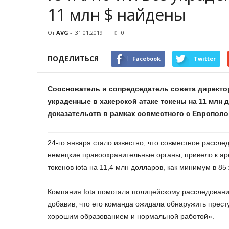
11 млн $ найдены
От
AVG
-
31.01.2019
0
ПОДЕЛИТЬСЯ
Facebook
Twitter
Сооснователь и сопредседатель совета директор
украденные в хакерской атаке токены на 11 млн 
доказательств в рамках совместного с Европол
24-го января стало известно, что совместное рассле
немецкие правоохранительные органы, привело к ар
токенов iota на 11,4 млн долларов, как минимум в 85
Компания Iota помогала полицейскому расследовани
добавив, что его команда ожидала обнаружить прест
хорошим образованием и нормальной работой».