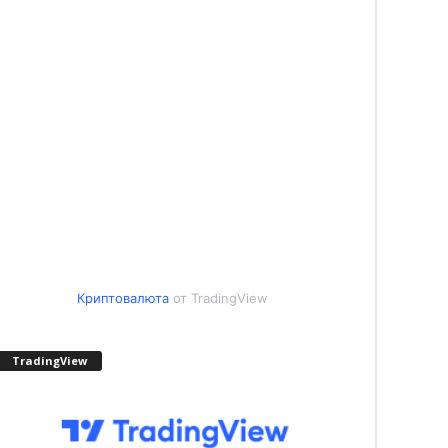
Криптовалюта
от TradingView
TradingView