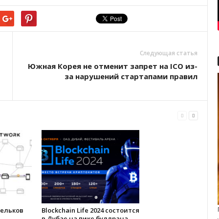
Следующая статья
Южная Корея не отменит запрет на ICO из-
за нарушений стартапами правил
шельков
Blockchain Life 2024 состоится
в Дубае на пике буллрана