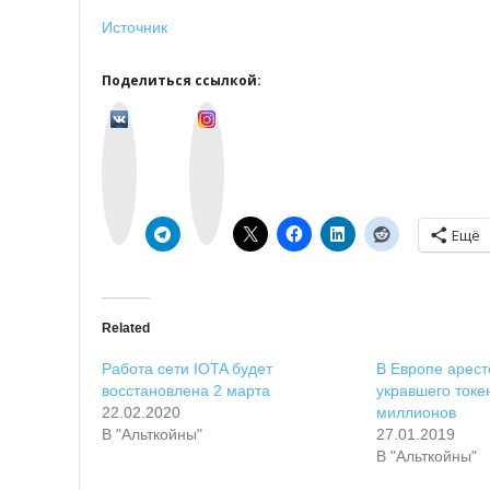
Источник
Поделиться ссылкой:
v
I
k
n
o
s
n
t
t
a
a
g
k
r
t
a
e
m
Ещё
Related
Работа сети IOTA будет
В Европе арест
восстановлена 2 марта
укравшего токе
22.02.2020
миллионов
В "Альткойны"
27.01.2019
В "Альткойны"