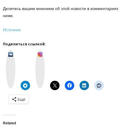
Делитесь вашим мнением об этой новости в комментариях
ниже.
Источник
Поделиться ссылкой:
v
I
k
n
o
s
n
t
t
a
a
g
k
r
t
a
e
m
Ещё
Related