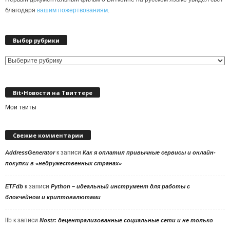
благодаря
вашим пожертвованиям
.
Выбор рубрики
Выбор
рубрики
Bit•Новости на Твиттере
Мои твиты
Свежие комментарии
к записи
AddressGenerator
Как я оплатил привычные сервисы и онлайн-
покупки в «недружественных странах»
к записи
ETFdb
Python – идеальный инструмент для работы с
блокчейном и криптовалютами
llb
к записи
Nostr: децентрализованные социальные сети и не только