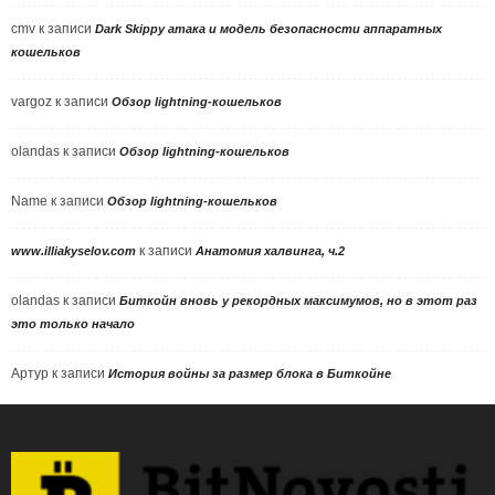
cmv
к записи
Dark Skippy атака и модель безопасности аппаратных
кошельков
vargoz
к записи
Обзор lightning-кошельков
olandas
к записи
Обзор lightning-кошельков
Name
к записи
Обзор lightning-кошельков
к записи
www.illiakyselov.com
Анатомия халвинга, ч.2
olandas
к записи
Биткойн вновь у рекордных максимумов, но в этот раз
это только начало
Артур
к записи
История войны за размер блока в Биткойне