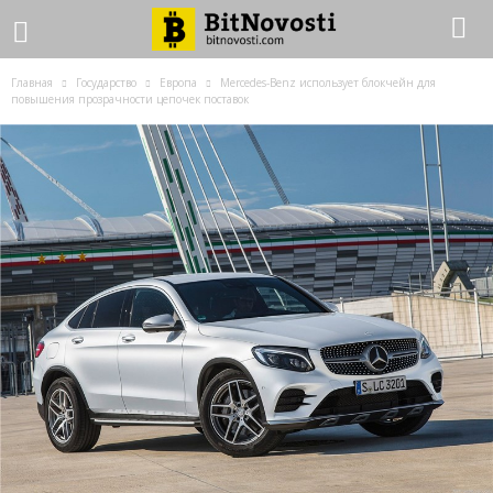
Главная
Государство
Европа
Mercedes-Benz использует блокчейн для
повышения прозрачности цепочек поставок