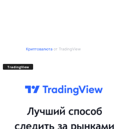
Криптовалюта
от TradingView
TradingView