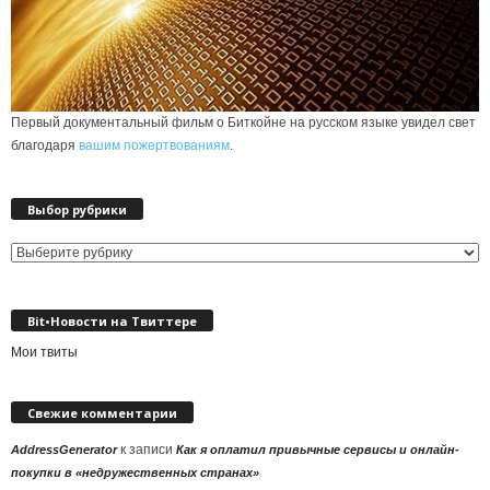
Первый документальный фильм о Биткойне на русском языке увидел свет
благодаря
вашим пожертвованиям
.
Выбор рубрики
Выбор
рубрики
Bit•Новости на Твиттере
Мои твиты
Свежие комментарии
к записи
AddressGenerator
Как я оплатил привычные сервисы и онлайн-
покупки в «недружественных странах»