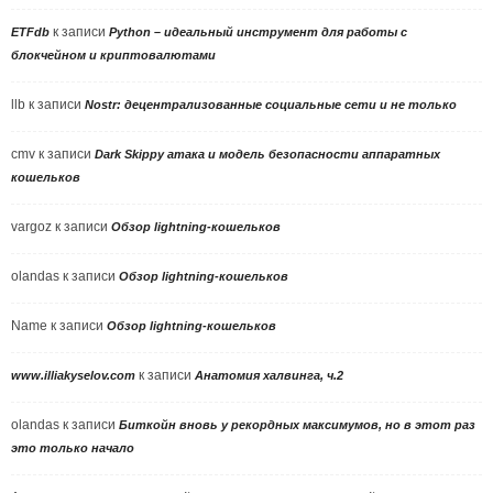
к записи
ETFdb
Python – идеальный инструмент для работы с
блокчейном и криптовалютами
llb
к записи
Nostr: децентрализованные социальные сети и не только
cmv
к записи
Dark Skippy атака и модель безопасности аппаратных
кошельков
vargoz
к записи
Обзор lightning-кошельков
olandas
к записи
Обзор lightning-кошельков
Name
к записи
Обзор lightning-кошельков
к записи
www.illiakyselov.com
Анатомия халвинга, ч.2
olandas
к записи
Биткойн вновь у рекордных максимумов, но в этот раз
это только начало