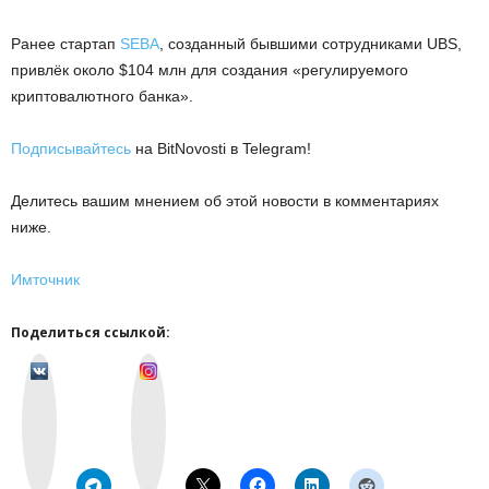
Ранее стартап
SEBA
, созданный бывшими сотрудниками UBS,
привлёк около $104 млн для создания «регулируемого
криптовалютного банка».
Подписывайтесь
на BitNovosti в Telegram!
Делитесь вашим мнением об этой новости в комментариях
ниже.
Имточник
Поделиться ссылкой:
v
I
k
n
o
s
n
t
t
a
a
g
k
r
t
a
e
m