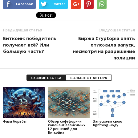
Facebook
Twitter
Предыдущая статья
Следующая статья
Биткойн: победитель
Биржа Cryptopia опять
получает всё? Или
отложила запуск,
большую часть?
несмотря на разрешение
полиции
СХОЖИЕ СТАТЬИ
БОЛЬШЕ ОТ АВТОРА
Фаза борьбы
Обзор софтфорк- и
Запускаем свою
ковенант-зависимых
lightning-ноду
L2-решений для
Биткойна