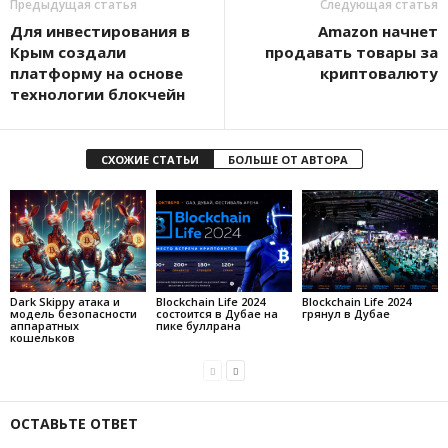
Предыдущая статья
Следующая статья
Для инвестирования в
Amazon начнет
Крым создали
продавать товары за
платформу на основе
криптовалюту
технологии блокчейн
СХОЖИЕ СТАТЬИ
БОЛЬШЕ ОТ АВТОРА
Dark Skippy атака и
Blockchain Life 2024
Blockchain Life 2024
модель безопасности
состоится в Дубае на
грянул в Дубае
аппаратных
пике буллрана
кошельков
ОСТАВЬТЕ ОТВЕТ