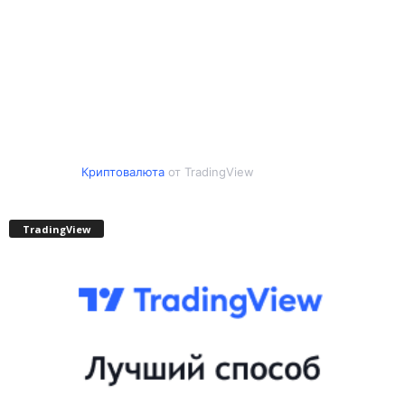
Криптовалюта
от TradingView
TradingView