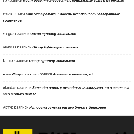
llb
к записи
Nostr: децентрализованные социальные сети и не только
cmv
к записи
Dark Skippy атака и модель безопасности аппаратных
кошельков
vargoz
к записи
Обзор lightning-кошельков
olandas
к записи
Обзор lightning-кошельков
Name
к записи
Обзор lightning-кошельков
к записи
www.illiakyselov.com
Анатомия халвинга, ч.2
olandas
к записи
Биткойн вновь у рекордных максимумов, но в этот раз
это только начало
Артур
к записи
История войны за размер блока в Биткойне