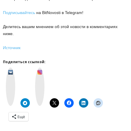
Подписывайтесь
на BitNovosti в Telegram!
Делитесь вашим мнением об этой новости в комментариях
ниже.
Источник
Поделиться ссылкой:
v
I
k
n
o
s
n
t
t
a
a
g
k
r
t
a
e
m
Ещё