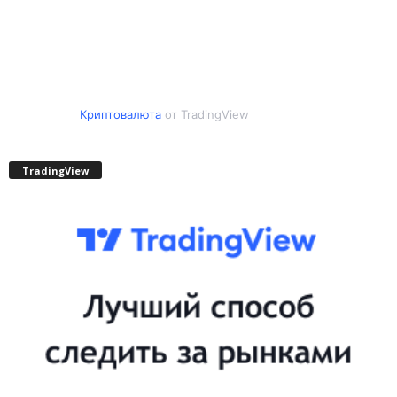
Криптовалюта
от TradingView
TradingView