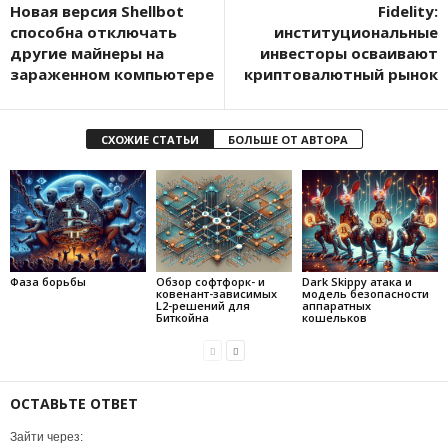
Новая версия Shellbot
Fidelity:
способна отключать
институциональные
другие майнеры на
инвесторы осваивают
зараженном компьютере
криптовалютный рынок
СХОЖИЕ СТАТЬИ
БОЛЬШЕ ОТ АВТОРА
Фаза борьбы
Обзор софтфорк- и
Dark Skippy атака и
ковенант-зависимых
модель безопасности
L2-решений для
аппаратных
Биткойна
кошельков
ОСТАВЬТЕ ОТВЕТ
Зайти через: