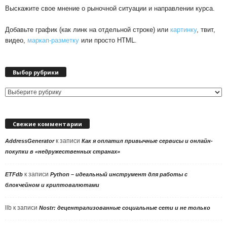
Выскажите свое мнение о рыночной ситуации и направлении курса.
Добавьте график (как линк на отдельной строке) или
картинку
, твит,
видео,
маркап-разметку
или просто HTML.
Выбор рубрики
Выбор
рубрики
Свежие комментарии
к записи
AddressGenerator
Как я оплатил привычные сервисы и онлайн-
покупки в «недружественных странах»
к записи
ETFdb
Python – идеальный инструмент для работы с
блокчейном и криптовалютами
llb
к записи
Nostr: децентрализованные социальные сети и не только