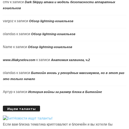
cmv
к записи
Dark Skippy атака и модель безопасности аппаратных
кошельков
vargoz
к записи
Обзор lightning-кошельков
olandas
к записи
Обзор lightning-кошельков
Name
к записи
Обзор lightning-кошельков
к записи
www.illiakyselov.com
Анатомия халвинга, ч.2
olandas
к записи
Биткойн вновь у рекордных максимумов, но в этот раз
это только начало
Артур
к записи
История войны за размер блока в Биткойне
Ищем таланты
Если вам близка тематика криптовалют и блокчейн и вы хотели бы