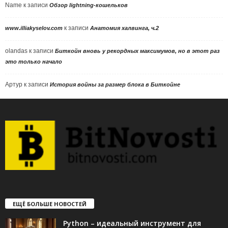
Name
к записи
Обзор lightning-кошельков
к записи
www.illiakyselov.com
Анатомия халвинга, ч.2
olandas
к записи
Биткойн вновь у рекордных максимумов, но в этот раз
это только начало
Артур
к записи
История войны за размер блока в Биткойне
ЕЩЁ БОЛЬШЕ НОВОСТЕЙ
Python – идеальный инструмент для