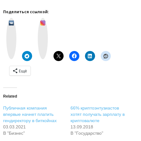
Поделиться ссылкой:
v
I
k
n
o
s
n
t
t
a
a
g
k
r
t
a
e
m
Ещё
Related
Публичная компания
66% криптоэнтузиастов
впервые начнет платить
хотят получать зарплату в
гендиректору в биткойнах
криптовалюте
03.03.2021
13.09.2018
В "Бизнес"
В "Государство"