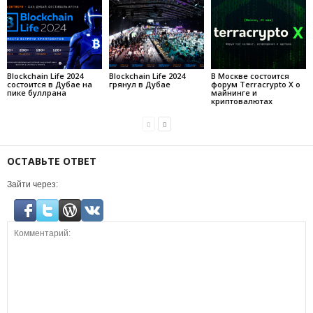
Blockchain Life 2024
Blockchain Life 2024
В Москве состоится
состоится в Дубае на
грянул в Дубае
форум Terracrypto X о
пике буллрана
майнинге и
криптовалютах
ОСТАВЬТЕ ОТВЕТ
Зайти через: