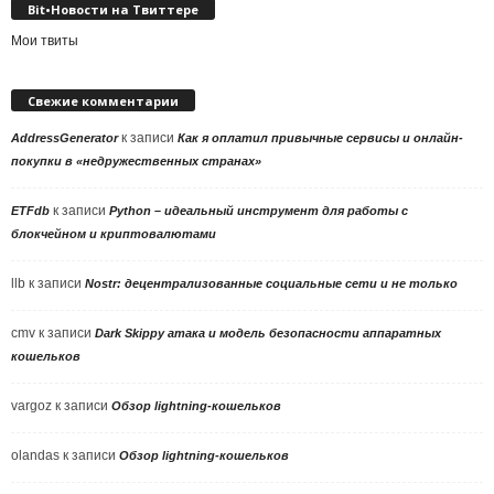
Bit•Новости на Твиттере
Мои твиты
Свежие комментарии
к записи
AddressGenerator
Как я оплатил привычные сервисы и онлайн-
покупки в «недружественных странах»
к записи
ETFdb
Python – идеальный инструмент для работы с
блокчейном и криптовалютами
llb
к записи
Nostr: децентрализованные социальные сети и не только
cmv
к записи
Dark Skippy атака и модель безопасности аппаратных
кошельков
vargoz
к записи
Обзор lightning-кошельков
olandas
к записи
Обзор lightning-кошельков