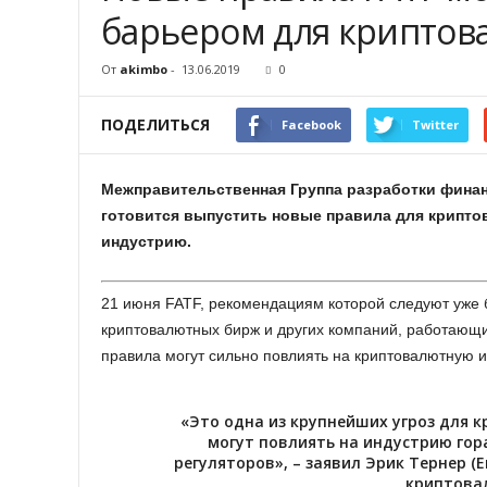
барьером для крипто
От
akimbo
-
13.06.2019
0
ПОДЕЛИТЬСЯ
Facebook
Twitter
Межправительственная Группа разработки финан
готовится выпустить новые правила для крипто
индустрию.
21 июня FATF, рекомендациям которой следуют уже 
криптовалютных бирж и других компаний, работающи
правила могут сильно повлиять на криптовалютную 
«Это одна из крупнейших угроз для 
могут повлиять на индустрию гор
регуляторов», – заявил Эрик Тернер (E
криптовал