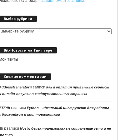
увидел свет благодаря
вашим пожертвованиям
.
Выбор рубрики
Выбор
рубрики
Bit•Новости на Твиттере
Мои твиты
Свежие комментарии
к записи
AddressGenerator
Как я оплатил привычные сервисы
и онлайн-покупки в «недружественных странах»
к записи
ETFdb
Python – идеальный инструмент для работы
с блокчейном и криптовалютами
llb
к записи
Nostr: децентрализованные социальные сети и не
только