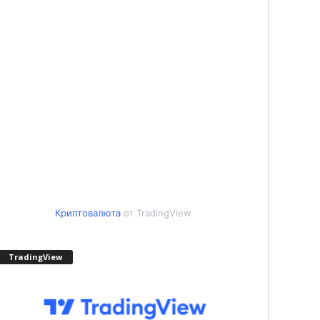
Криптовалюта
от TradingView
TradingView