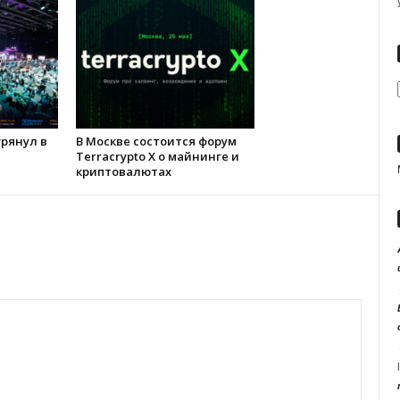
 грянул в
В Москве состоится форум
Terracrypto X о майнинге и
криптовалютах