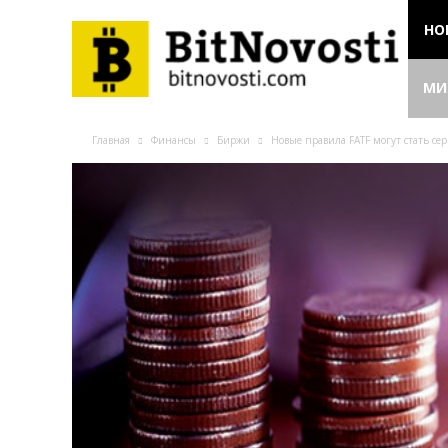
НО
МИ
Главная
Финансы
Биржи
Новые правила FATF могут стать с