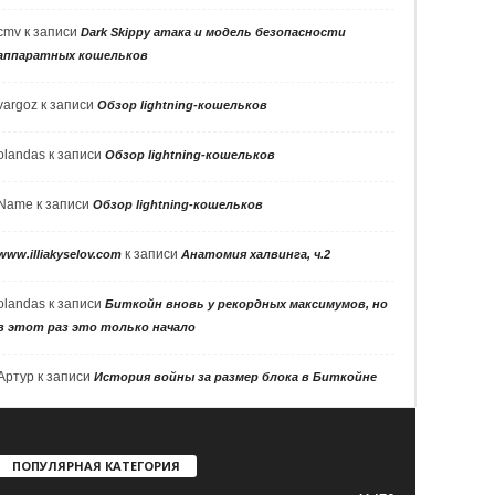
cmv
к записи
Dark Skippy атака и модель безопасности
аппаратных кошельков
vargoz
к записи
Обзор lightning-кошельков
olandas
к записи
Обзор lightning-кошельков
Name
к записи
Обзор lightning-кошельков
к записи
www.illiakyselov.com
Анатомия халвинга, ч.2
olandas
к записи
Биткойн вновь у рекордных максимумов, но
в этот раз это только начало
Артур
к записи
История войны за размер блока в Биткойне
ПОПУЛЯРНАЯ КАТЕГОРИЯ