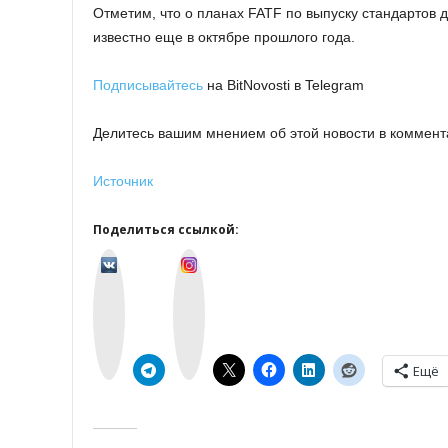
Отметим, что о планах FATF по выпуску стандартов
известно еще в октябре прошлого года.
Подписывайтесь
на BitNovosti в Telegram
Делитесь вашим мнением об этой новости в коммент
Источник
Поделиться ссылкой:
v
I
k
n
o
s
n
t
t
a
a
g
k
r
t
a
e
m
Ещё