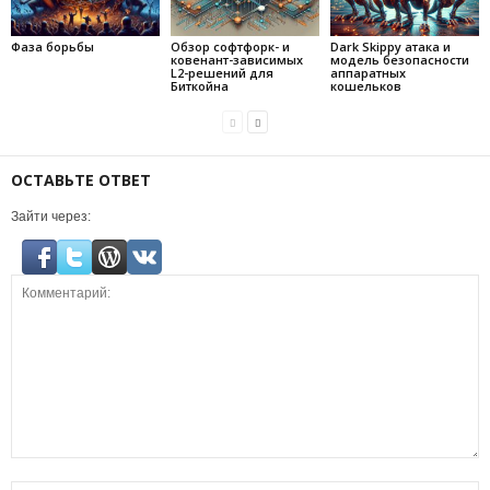
Фаза борьбы
Обзор софтфорк- и
Dark Skippy атака и
ковенант-зависимых
модель безопасности
L2-решений для
аппаратных
Биткойна
кошельков
ОСТАВЬТЕ ОТВЕТ
Зайти через: