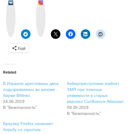
v
I
k
n
o
s
n
t
t
a
a
g
k
r
t
a
e
m
Ещё
Related
В Израиле арестованы двое
Киберпреступники майнят
подозреваемых во взломе
XMR при помощи
биржи Bitfinex
уязвимости в старых
24.06.2019
версиях Confluence Atlassian
В "Безопасность"
09.05.2019
В "Безопасность"
Браузер Firefox начинает
борьбу со скрытым