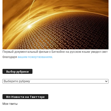
Первый документальный фильм о Биткойне на русском языке увидел свет
благодаря
вашим пожертвованиям
.
Выбор рубрики
Выбор
рубрики
Bit•Новости на Твиттере
Мои твиты