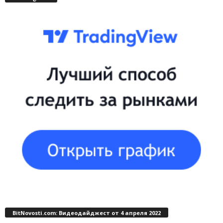
BitNovosti.com: Видеодайджест от 4 апреля 2022