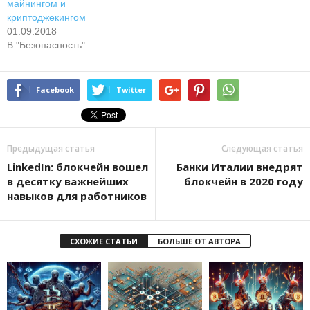
майнингом и
криптоджекингом
01.09.2018
В "Безопасность"
Facebook
Twitter
Предыдущая статья
Следующая статья
LinkedIn: блокчейн вошел
Банки Италии внедрят
в десятку важнейших
блокчейн в 2020 году
навыков для работников
СХОЖИЕ СТАТЬИ
БОЛЬШЕ ОТ АВТОРА