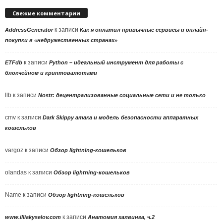
Свежие комментарии
к записи
AddressGenerator
Как я оплатил привычные сервисы и онлайн-
покупки в «недружественных странах»
к записи
ETFdb
Python – идеальный инструмент для работы с
блокчейном и криптовалютами
llb
к записи
Nostr: децентрализованные социальные сети и не только
cmv
к записи
Dark Skippy атака и модель безопасности аппаратных
кошельков
vargoz
к записи
Обзор lightning-кошельков
olandas
к записи
Обзор lightning-кошельков
Name
к записи
Обзор lightning-кошельков
к записи
www.illiakyselov.com
Анатомия халвинга, ч.2