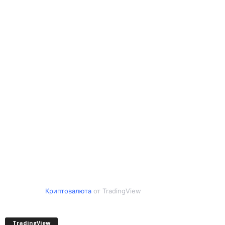
Криптовалюта
от TradingView
TradingView