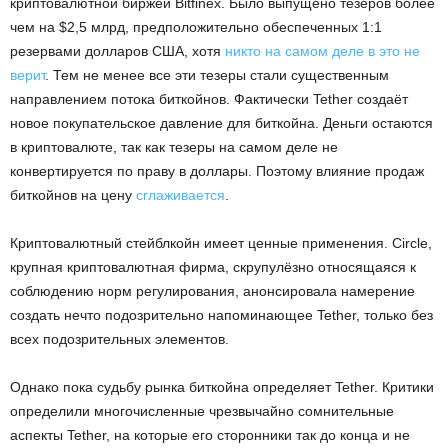
криптовалютной биржей Bitfinex. Было выпущено тезеров более
чем на $2,5 млрд, предположительно обеспеченных 1:1
резервами долларов США, хотя
никто на самом деле в это не
верит
. Тем не менее все эти тезеры стали существенным
направлением потока биткойнов. Фактически Tether создаёт
новое покупательское давление для биткойна. Деньги остаются
в криптовалюте, так как тезеры на самом деле не
конвертируется по праву в доллары. Поэтому влияние продаж
биткойнов на цену
сглаживается
.
Криптовалютный стейблкойн имеет ценные применения. Circle,
крупная криптовалютная фирма, скрупулёзно относящаяся к
соблюдению норм регулирования, анонсировала намерение
создать нечто подозрительно напоминающее Tether, только без
всех подозрительных элементов.
Однако пока судьбу рынка биткойна определяет Tether. Критики
определили многочисленные чрезвычайно сомнительные
аспекты Tether, на которые его сторонники так до конца и не