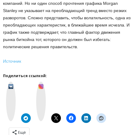
компаний. Но ни один способ прочтения графика Morgan
Stanley не указывает на преобладающий тренд вместо резких
разворотов. Сложно представить, чтобы волатильность, одна из
преобладающих характеристик, в ближайшее время исчезла. И
график также подтверждает, что главный фактор движения
рынка биткойна тот, которого он должен был избегать:
политические решения правительств.
Источник
Поделиться ссылкой:
v
I
k
n
o
s
n
t
t
a
a
g
k
r
t
a
e
m
Ещё