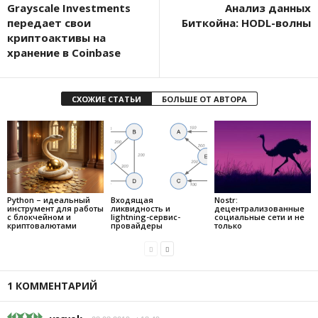
Grayscale Investments
Анализ данных
передает свои
Биткойна: HODL-волны
криптоактивы на
хранение в Coinbasе
СХОЖИЕ СТАТЬИ
БОЛЬШЕ ОТ АВТОРА
Python – идеальный
Входящая
Nostr:
инструмент для работы
ликвидность и
децентрализованные
с блокчейном и
lightning-сервис-
социальные сети и не
криптовалютами
провайдеры
только
1 КОММЕНТАРИЙ