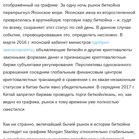
отображённый на графике. За одну ночь рынок биткойна
перепрыгнул Японское море. Японская иена из второстепенной
превратилась в крупнейшую торговую пару биткойна – и, судя
по всему, сохраняет этот статус по сей день. В данном случае
событие, спровоцировавшее это, определить несложно. В
марте 2016 г. японский кабинет министров
одобрил
законопроекты
, объявляющие биткойн и другие криптовалюты
законными формами денег и признающие криптовалютные
биржи субъектами регулирования. Перспективы однозначного
разрешения соседним глобальным финансовым центром
криптовалютных транзакций в сравнении с их квази-незаконным
статусом в Китае были явно убедительными. В середине 2017 г.
Китай запретил биржам проводить торги биткойн/юань, но, как
видно из графика, рынок к тому времени уже полностью
сместился.
Как ни странно, величайший бычий рынок в истории биткойна
выглядит на графике Morgan Stanley относительно стабильным,
с иеной по-прежнему в качестве преобладающей торговой