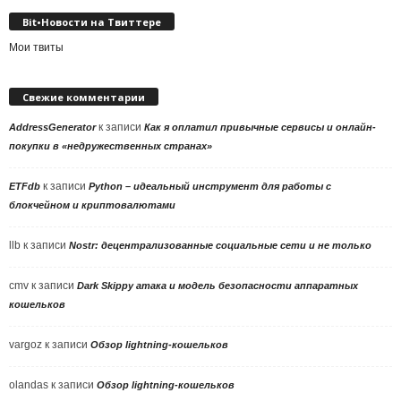
Bit•Новости на Твиттере
Мои твиты
Свежие комментарии
к записи
AddressGenerator
Как я оплатил привычные сервисы и онлайн-
покупки в «недружественных странах»
к записи
ETFdb
Python – идеальный инструмент для работы с
блокчейном и криптовалютами
llb
к записи
Nostr: децентрализованные социальные сети и не только
cmv
к записи
Dark Skippy атака и модель безопасности аппаратных
кошельков
vargoz
к записи
Обзор lightning-кошельков
olandas
к записи
Обзор lightning-кошельков