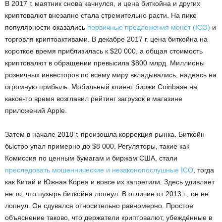
В 2017 г. маятник снова качнулся, и цена биткойна и других
криптовалют внезапно стала стремительно расти. На пике
популярности оказались
первичные предложения монет (ICO)
и
торговля криптоактивами. В декабре 2017 г. цена биткойна на
короткое время приблизилась к $20 000, а общая стоимость
криптовалют в обращении превысила $800 млрд. Миллионы
розничных инвесторов по всему миру вкладывались, надеясь на
огромную прибыль. Мобильный клиент биржи Coinbase на
какое-то время возглавил рейтинг загрузок в магазине
приложений Apple.
Затем в начале 2018 г. произошла коррекция рынка. Биткойн
быстро упал примерно до $8 000. Регуляторы, такие как
Комиссия по ценным бумагам и биржам США, стали
преследовать мошеннические и незаконопослушные ICO
, тогда
как Китай и Южная Корея и вовсе их запретили. Здесь удивляет
не то, что пузырь биткойна лопнул. В отличие от 2013 г., он не
лопнул. Он сдувался относительно равномерно. Простое
объяснение таково, что держатели криптовалют, убеждённые в