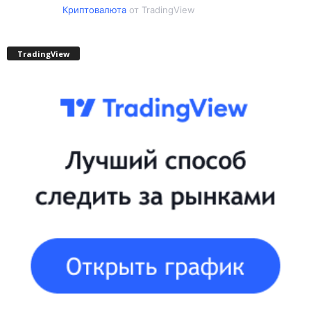
Криптовалюта
от TradingView
TradingView