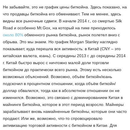
Не забывайте, это не график цены биткойна. Здесь показано, на
что продавцы биткойна его обменивают. Тем не менее, здесь
видны все рыночные сдвиги. В начале 2014 г., со смертью Silk
Road и особенно Mt.Gox, на который на пике приходилось
около 80%
обменного рынка биткойна, рынок полетел вниз с
обрыва. Это мы знаем. Но график Morgan Stanley наглядно
показывает, куда перешла вся активность: в Китай (CNY – это
китайская валюта, юань). С середины 2013 г. до середины 2014
г. Китай быстро вырос с ничтожно малой доли торговли
биткойном до практически всего рынка. Этому есть несколько
возможных объяснений. Возможно, объём биткойн/юань
подскочил в процентном отношении, когда объём биткойн/
доллар обвалился, тогда как в абсолютном отношении он не
изменился. Возможно, это связано с доминированием Китая в
майнинге Биткойна, которое в этот период возросло. Майнеры
зарабатывают вновь намайненные биткойны, которые они часто
продают. Или же, возможно, что-то спровоцировало
активизацию торговой активности с биткойном в Китае. Для