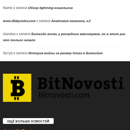
Name
к записи
Обзор lightning-кошельков
к записи
www.illiakyselov.com
Анатомия халвинга, ч.2
olandas
к записи
Биткойн вновь у рекордных максимумов, но в этот раз
это только начало
Артур
к записи
История войны за размер блока в Биткойне
ЕЩЁ БОЛЬШЕ НОВОСТЕЙ