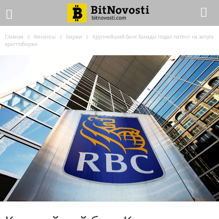
Главная
Финансы
Биржи
Крупнейший банк Канады подал патент на запуск
криптобиржи