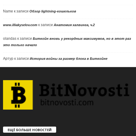
Name
к записи
Обзор lightning-кошельков
к записи
www.illiakyselov.com
Анатомия халвинга, ч.2
olandas
к записи
Биткойн вновь у рекордных максимумов, но в этот раз
это только начало
Артур
к записи
История войны за размер блока в Биткойне
ЕЩЁ БОЛЬШЕ НОВОСТЕЙ