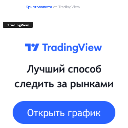
Криптовалюта
от TradingView
TradingView