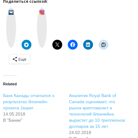
Поделиться ссылкой:
v
I
k
n
o
s
n
t
t
a
a
g
k
r
t
a
e
m
Ещё
Related
Банк Канады отчитался о
Аналитик Royal Bank of
результатах блокчейн-
Canada оценивает, что
проекта Jasper
рынок криптовалют и
14.05.2018
технологий блокчейна
В "Банки"
вырастет до 10 триллионов
долларов за 15 лет
24.02.2018