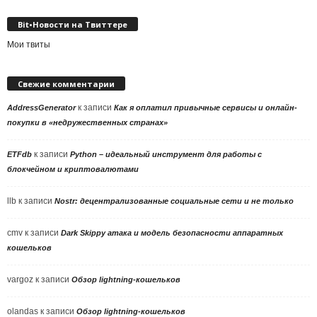
Bit•Новости на Твиттере
Мои твиты
Свежие комментарии
к записи
AddressGenerator
Как я оплатил привычные сервисы и онлайн-
покупки в «недружественных странах»
к записи
ETFdb
Python – идеальный инструмент для работы с
блокчейном и криптовалютами
llb
к записи
Nostr: децентрализованные социальные сети и не только
cmv
к записи
Dark Skippy атака и модель безопасности аппаратных
кошельков
vargoz
к записи
Обзор lightning-кошельков
olandas
к записи
Обзор lightning-кошельков