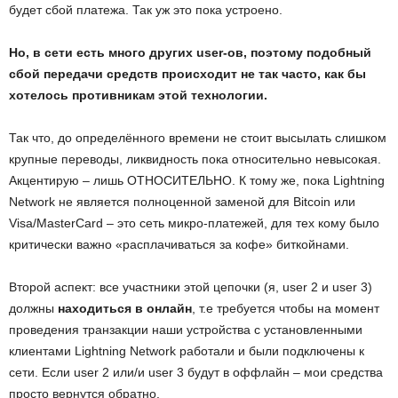
будет сбой платежа. Так уж это пока устроено.
Но, в сети есть много других
user-ов, поэтому подобный
сбой передачи средств происходит не так часто, как бы
хотелось противникам этой технологии.
Так что, до определённого времени не стоит высылать слишком
крупные переводы, ликвидность пока относительно невысокая.
Акцентирую – лишь ОТНОСИТЕЛЬНО. К тому же, пока Lightning
Network не является полноценной заменой для Bitcoin или
Visa/MasterCard – это сеть микро-платежей, для тех кому было
критически важно «расплачиваться за кофе» биткойнами.
Второй аспект: все участники этой цепочки (я, user 2 и user 3)
должны
находиться в онлайн
, т.е требуется чтобы на момент
проведения транзакции наши устройства с установленными
клиентами Lightning Network работали и были подключены к
сети. Если user 2 или/и user 3 будут в оффлайн – мои средства
просто вернутся обратно.