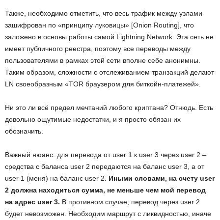
Также, необходимо отметить, что весь трафик между узлами
зашифрован по «принципу луковицы» [Onion Routing], что
заложено в основы работы самой Lightning Network. Эта сеть не
имеет публичного реестра, поэтому все переводы между
пользователями в рамках этой сети вполне себе анонимны.
Таким образом, сложности с отслеживанием транзакций делают
LN своеобразным «TOR браузером для биткойн-платежей».
Ни это ли всё предел мечтаний любого криптана? Отнюдь. Есть
довольно ощутимые недостатки, и я просто обязан их
обозначить.
Важный нюанс: для перевода от user 1 к user 3 через user 2 –
средства с баланса user 2 передаются на баланс user 3, а от
user 1 (меня) на баланс user 2.
Иными словами, на счету
user
2 должна находиться сумма, не меньше чем мой перевод
на адрес
user 3.
В противном случае, перевод через user 2
будет невозможен. Необходим маршрут с ликвидностью, иначе