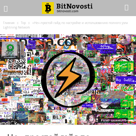
Главная
Top
«Не»-простой гайд по настройке и использованию полного узла
Lightning Network