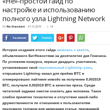
«Не»-простой гайд по
настройке и использованию
полного узла Lightning Network
От
Ne-Standart
-
07.12.2019
14
Facebook
Twitter
История создания этого гайда
началась с квеста
,
объявленного БитНовостями на десятилетие дня Генезиса.
По условиям конкурса, первые двадцать участников,
установивших свой
персональный Lightning–узел
,
открывших Lightning–канал для приёма BTC и
сгенерировших лайтнинг-инвойс на получение 0,002019
ВТС, получали 0,002019 ВТС в качестве приза. Среди
читателей задание смогли осилить два человека. Такое
слабое принятие технологии и отсутствие какой-либо
дружественности по отношению к пользователям
послужило толчком для написания статьи, призванной