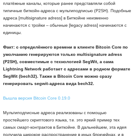
платёжные каналы, которые ранее представляли собой
типичные биткойн-адреса с мультиподписью (P2SH). Подобные
адреса [multisignature adress] в Биткойне неизменно
начинаются с тройки – обычные [legacy adress] начинаются с
единицы.
Факт: с определённого времени в клиенте
Bitcoin
Core по
умолчанию генерируются только
multisignature
adress
(P2SH), совместимые с технологией
SegWit, а сама
Lightning Network работает с адресами в родном формате
SegWit (
bech32). Также в
Bitcoin
Core можно сразу
генерировать
segwit-адреса вида
bech32.
Вышла версия Bitcoin Core 0.19.0
Мультиподписные адреса реализованы с помощью
простейшего скриптового языка, т.е. это яркий пример тех
самых смарт-контрактов в Биткойне. В дальнейшем, эта идея
получила широкое распространение в иных блокчейнах, и в