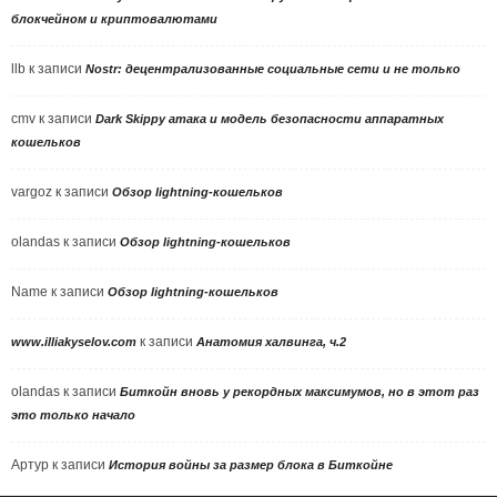
блокчейном и криптовалютами
llb
к записи
Nostr: децентрализованные социальные сети и не только
cmv
к записи
Dark Skippy атака и модель безопасности аппаратных
кошельков
vargoz
к записи
Обзор lightning-кошельков
olandas
к записи
Обзор lightning-кошельков
Name
к записи
Обзор lightning-кошельков
к записи
www.illiakyselov.com
Анатомия халвинга, ч.2
olandas
к записи
Биткойн вновь у рекордных максимумов, но в этот раз
это только начало
Артур
к записи
История войны за размер блока в Биткойне