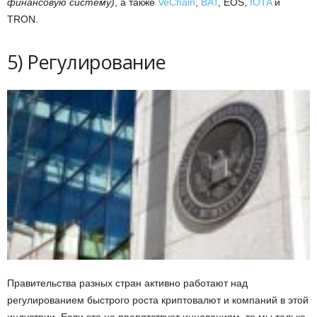
финансовую систему)
, а также
VeChain
,
BAT
, EOS,
IOTA
и
TRON.
5) Регулирование
Правительства разных стран активно работают над
регулированием быстрого роста криптовалют и компаний в этой
индустрии. Если это не препятствует инновациям, то мы только