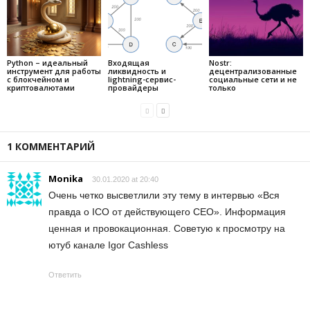
Python – идеальный
Входящая
Nostr:
инструмент для работы
ликвидность и
децентрализованные
с блокчейном и
lightning-сервис-
социальные сети и не
криптовалютами
провайдеры
только
1 КОММЕНТАРИЙ
Monika
30.01.2020 at 20:40
Очень четко высветлили эту тему в интервью «Вся
правда о ICO от действующего CEO». Информация
ценная и провокационная. Советую к просмотру на
ютуб канале Igor Cashless
Ответить