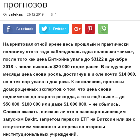
прогнозов
От
valekas
-
26.12.2019
1
Facebook
Twitter
На криптовалютной арене весь прошлый и практически
половину этого года наблюдалась одна сплошная «зима»,
после того как цена Биткойна упала до $3122 в декабре
2018 г. после пиковых $20 000 годом ранее. В следующие
месяцы цена снова росла, достигнув в июле почти $14 000,
но с тех пор упала в два раза. К сожалению, прогнозы
доморощенных экспертов о том, что цена снова
поднимется до старого рекорда, а то и ещё выше – до
$50 000, $100 000 или даже $1 000 000, – не сбылись.
Сложно сказать, связано ли это с разочаровывающим
запуском Bakkt, запретом первого ETF на Биткоин или же с
отсутствием массового интереса со стороны
институциональных учреждений.