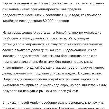
короткоживущие млекопитающие на Земле. В этом отношении
они напоминают блокчейн-проекты, чья средняя
продолжительность жизни составляет 1,12 года, как показало
китайское исследование 80 000 проектов.
Из-за сумасшедшего роста цены биткойна многие желающие
разбогатеть ищут другие криптовалюты, обладающие
потенциалом отправиться на луну
(что на криптовалютном
сленге означает рост цены на сотни процентов)
. Из-за
короткой продолжительности жизни большинства проектов
немногие стали очень богатыми благодаря правильным
инвестициям, тогда как большие массы просто потеряли много
денег, покупая или продавая слишком поздно. В одних только
Нидерландах полмиллиона потребителей инвестировали в
криптовалюты примерно миллиард евро, но большинство из них
покупали на верхушке рынка и понесли убытки.
В поиске «новой Apple» особенно важно основательно изучить
проекты по различным критериям. Вы же не станете просто так