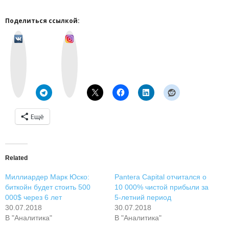
Поделиться ссылкой:
v
I
k
n
o
s
n
t
t
a
a
g
k
r
t
a
e
m
Ещё
Related
Миллиардер Марк Юско:
Pantera Capital отчитался о
биткойн будет стоить 500
10 000% чистой прибыли за
000$ через 6 лет
5-летний период
30.07.2018
30.07.2018
В "Аналитика"
В "Аналитика"