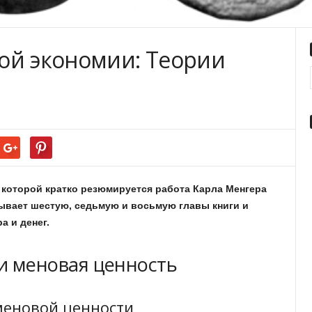
ой экономии: Теории
в которой кратко резюмируется работа Карла Менгера
ывает шестую, седьмую и восьмую главы книги и
а и денег.
 и меновая ценность
меновой ценности