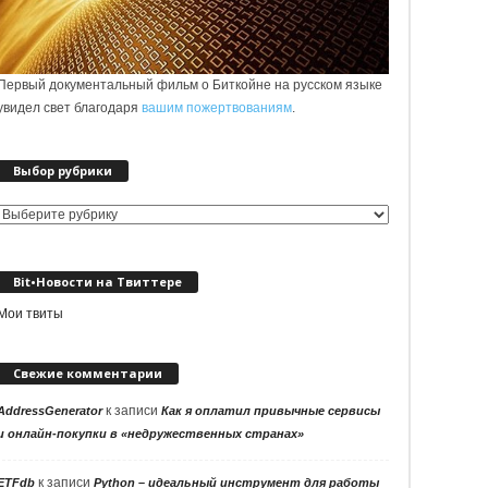
Первый документальный фильм о Биткойне на русском языке
увидел свет благодаря
вашим пожертвованиям
.
Выбор рубрики
Выбор
рубрики
Bit•Новости на Твиттере
Мои твиты
Свежие комментарии
к записи
AddressGenerator
Как я оплатил привычные сервисы
и онлайн-покупки в «недружественных странах»
к записи
ETFdb
Python – идеальный инструмент для работы