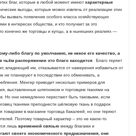
этих благ, которые в любой момент имеют
характерные
мические выгоды, которые можно извлечь от реализации этих
обы вызвать появление особого класса хозяйствующих
и в интересах общества, и кто получает за это
Это конечно же торговцы и купцы, а в нынешних реалиях —
ому-либо благу по умолчанию, не некое его качество, а
 в чьём распоряжении это благо находится
. Благо теряет
т, владеющий им, отказывается от намерения избавиться от
рые не планируют в последствии его обменивать, а
ребления. Менгер приводит несколько примеров для
ия, выставленные шляпником и торговцем тканями на
ов. Но они немедленно перестают быть таковыми, если
рговец тканями преподнести шёлковую ткань в подарок
я товарами в магазине торговца бакалеей, но они теряют
ителей. Поэтому товарный характер – это не какое-то
ется лишь
временной связью
между благами и
игают своего экономического предназначения, они