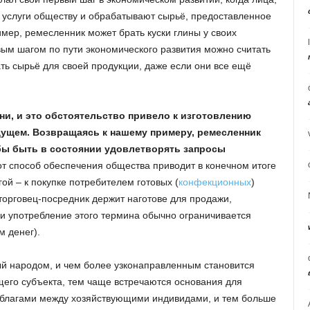
 услуги обществу и обрабатывают сырьё, предоставленное
мер, ремесленник может брать куски глины у своих
овым шагом по пути экономического развития можно считать
ть сырьё для своей продукции, даже если они все ещё
ни, и это обстоятельство привело к изготовлению
дущем. Возвращаясь к нашему примеру, ремесленник
тобы быть в состоянии удовлетворять запросы
от способ обеспечения общества приводит в конечном итоге
гой – к покупке потребителем готовых (
конфекционных
)
 торговец-посредник держит наготове для продажи,
ии употребление этого термина обычно ограничивается
 денег).
ый народом, и чем более узконаправленным становится
щего субъекта, тем чаще встречаются основания для
 благами между хозяйствующими индивидами, и тем больше