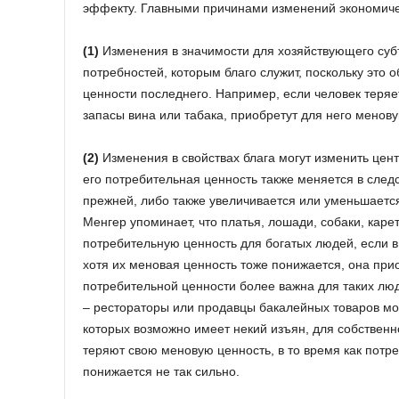
эффекту. Главными причинами изменений экономиче
(1)
Изменения в значимости для хозяйствующего суб
потребностей, которым благо служит, поскольку это
ценности последнего. Например, если человек теряе
запасы вина или табака, приобретут для него менов
(2)
Изменения в свойствах блага могут изменить цент
его потребительная ценность также меняется в следс
прежней, либо также увеличивается или уменьшается,
Менгер упоминает, что платья, лошади, собаки, ка
потребительную ценность для богатых людей, если 
хотя их меновая ценность тоже понижается, она прио
потребительной ценности более важна для таких лю
– рестораторы или продавцы бакалейных товаров мо
которых возможно имеет некий изъян, для собственно
теряют свою меновую ценность, в то время как потр
понижается не так сильно.