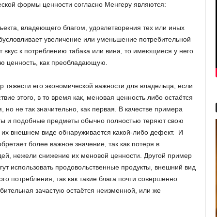
ской формы ценности согласно Менгеру являются:
ъекта, владеющего благом, удовлетворения тех или иных
 обусловливает увеличение или уменьшение потребительной
т вкус к потреблению табака или вина, то имеющиеся у него
ую ценность, как преобладающую.
р тяжести его экономической важности для владельца, если
твие этого, в то время как, меновая ценность либо остаётся
 но не так значительно, как первая. В качестве примера
реты и подобные предметы обычно полностью теряют свою
в их внешнем виде обнаруживается какой-либо дефект. И
бретает более важное значение, так как потеря в
дей, нежели снижение их меновой ценности. Другой пример
гут использовать продовольственные продукты, внешний вид
го потребления, так как такие блага почти совершенно
ебительная зачастую остаётся неизменной, или же