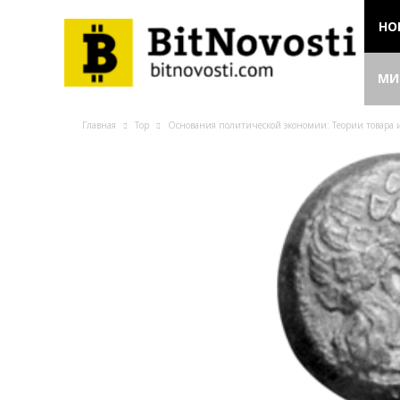
НО
МИ
Главная
Top
Основания политической экономии: Теории товара 