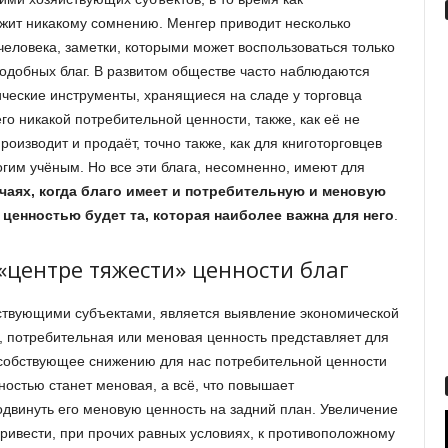
ежит никакому сомнению. Менгер приводит несколько
человека, заметки, которыми может воспользоваться только
подобных благ. В развитом обществе часто наблюдаются
ческие инструменты, хранящиеся на сладе у торговца
го никакой потребительной ценности, также, как её не
роизводит и продаёт, точно также, как для книготорговцев
огим учёным. Но все эти блага, несомненно, имеют для
чаях, когда благо имеет и потребительную и меновую
 ценностью будет та, которая наиболее важна для него
.
«центре тяжести» ценности благ
ствующими субъектами, является выявление экономической
х, потребительная или меновая ценность представляет для
пособствующее снижению для нас потребительной ценности
нностью станет меновая, а всё, что повышает
одвинуть его меновую ценность на задний план. Увеличение
ривести, при прочих равных условиях, к противоположному