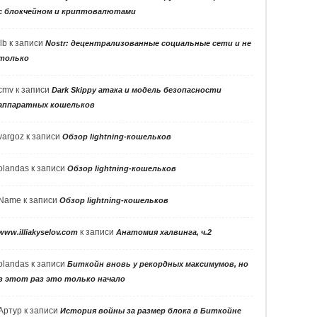
с блокчейном и криптовалютами
llb
к записи
Nostr: децентрализованные социальные сети и не
только
cmv
к записи
Dark Skippy атака и модель безопасности
аппаратных кошельков
vargoz
к записи
Обзор lightning-кошельков
olandas
к записи
Обзор lightning-кошельков
Name
к записи
Обзор lightning-кошельков
к записи
www.illiakyselov.com
Анатомия халвинга, ч.2
olandas
к записи
Биткойн вновь у рекордных максимумов, но
в этот раз это только начало
Артур
к записи
История войны за размер блока в Биткойне