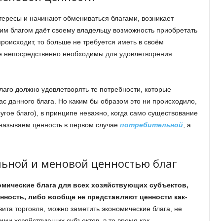
тересы и начинают обмениваться благами, возникает
ким благом даёт своему владельцу возможность приобретать
роисходит, то больше не требуется иметь в своём
ые непосредственно необходимы для удовлетворения
лаго должно удовлетворять те потребности, которые
ас данного блага. Но каким бы образом это ни происходило,
гое благо), в принципе неважно, когда само существование
 называем ценность в первом случае
потребительной
, а
льной и меновой ценностью благ
мические блага для всех хозяйствующих субъектов,
ность, либо вообще не представляют ценности как-
вита торговля, можно заметить экономические блага, не
и хозяйствующих субъектов, в то время как