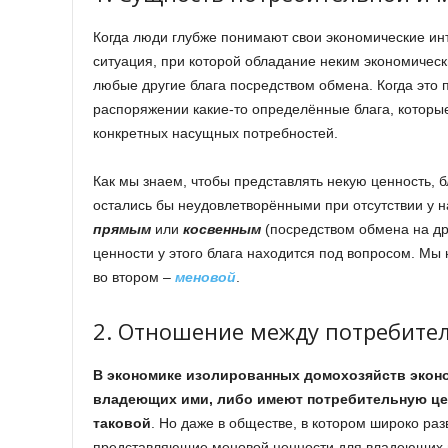
Когда люди глубже понимают свои экономические ин
ситуация, при которой обладание неким экономичес
любые другие блага посредством обмена. Когда это п
распоряжении какие-то определённые блага, котор
конкретных насущных потребностей.
Как мы знаем, чтобы представлять некую ценность, б
остались бы неудовлетворёнными при отсутствии у н
прямым
или
косвенным
(посредством обмена на дру
ценности у этого блага находится под вопросом. Мы
во втором –
меновой
.
2. Отношение между потребите
В экономике изолированных домохозяйств эконо
владеющих ими, либо имеют потребительную цен
таковой
. Но даже в обществе, в котором широко раз
представляющие меновой ценности для владеющих им