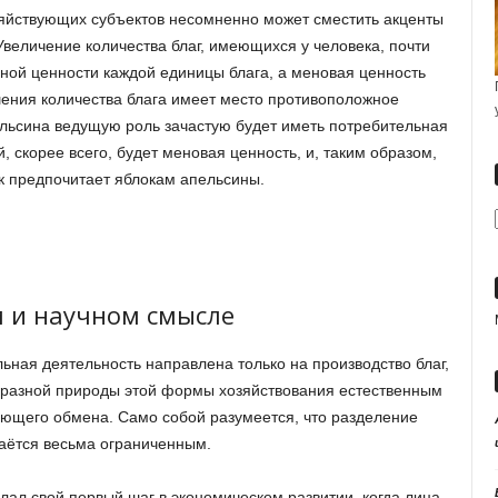
зяйствующих субъектов несомненно может сместить акценты
Увеличение количества благ, имеющихся у человека, почти
ной ценности каждой единицы блага, а меновая ценность
шения количества блага имеет место противоположное
льсина ведущую роль зачастую будет иметь потребительная
, скорее всего, будет меновая ценность, и, таким образом,
к предпочитает яблокам апельсины.
м и научном смысле
ьная деятельность направлена только на производство благ,
бразной природы этой формы хозяйствования естественным
ующего обмена. Само собой разумеется, что разделение
таётся весьма ограниченным.
елал свой первый шаг в экономическом развитии, когда лица,