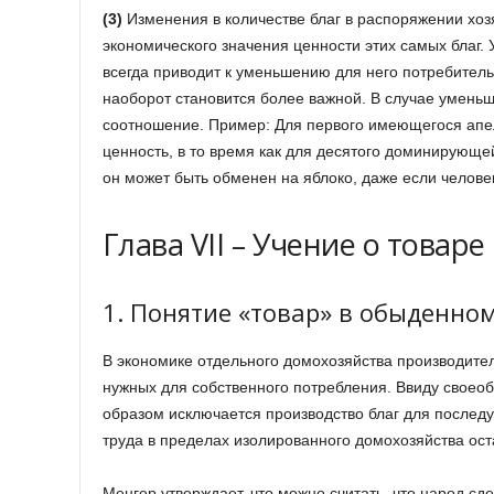
(3)
Изменения в количестве благ в распоряжении хо
экономического значения ценности этих самых благ. 
всегда приводит к уменьшению для него потребитель
наоборот становится более важной. В случае умень
соотношение. Пример: Для первого имеющегося апе
ценность, в то время как для десятого доминирующей
он может быть обменен на яблоко, даже если челове
Глава VII – Учение о товаре
1. Понятие «товар» в обыденно
В экономике отдельного домохозяйства производител
нужных для собственного потребления. Ввиду своео
образом исключается производство благ для послед
труда в пределах изолированного домохозяйства ос
Менгер утверждает, что можно считать, что народ сд