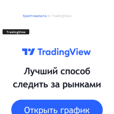
Криптовалюта
от TradingView
TradingView