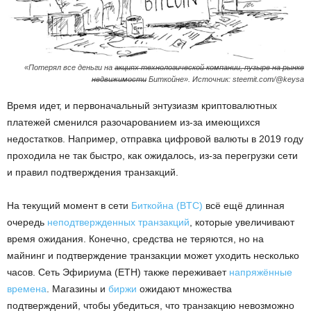
«Потерял все деньги на
акциях технологической компании, пузыре на рынке
недвижимости
Биткойне». Источник: steemit.com/@keysa
Время идет, и первоначальный энтузиазм криптовалютных
платежей сменился разочарованием из-за имеющихся
недостатков. Например, отправка цифровой валюты в 2019 году
проходила не так быстро, как ожидалось, из-за перегрузки сети
и правил подтверждения транзакций.
На текущий момент в сети
Биткойна (BTC)
всё ещё длинная
очередь
неподтвержденных транзакций
, которые увеличивают
время ожидания. Конечно, средства не теряются, но на
майнинг и подтверждение транзакции может уходить несколько
часов. Сеть Эфириума (ETH) также переживает
напряжённые
времена
. Магазины и
биржи
ожидают множества
подтверждений, чтобы убедиться, что транзакцию невозможно