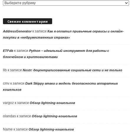
Выбор
рубрики
Свежие комментарии
к записи
AddressGenerator
Как я оплатил привычные сервисы и онлайн-
покупки в «недружественных странах»
к записи
ETFdb
Python – идеальный инструмент для работы с
блокчейном и криптовалютами
llb
к записи
Nostr: децентрализованные социальные сети и не только
cmv
к записи
Dark Skippy атака и модель безопасности аппаратных
кошельков
vargoz
к записи
Обзор lightning-кошельков
olandas
к записи
Обзор lightning-кошельков
Name
к записи
Обзор lightning-кошельков