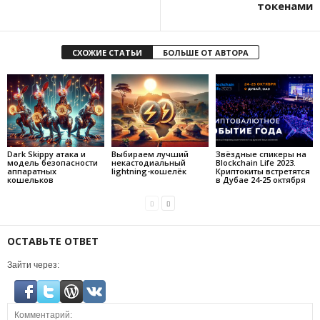
токенами
СХОЖИЕ СТАТЬИ
БОЛЬШЕ ОТ АВТОРА
Dark Skippy атака и
Выбираем лучший
Звёздные спикеры на
модель безопасности
некастодиальный
Blockchain Life 2023.
аппаратных
lightning-кошелёк
Криптокиты встретятся
кошельков
в Дубае 24-25 октября
ОСТАВЬТЕ ОТВЕТ
Зайти через: