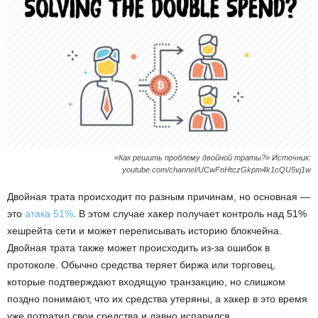
«Как решить проблему двойной траты?» Источник:
youtube.com/channel/UCwFnHtczGkpm4k1cQU5vj1w
Двойная трата происходит по разным причинам, но основная —
это
атака 51%
. В этом случае хакер получает контроль над 51%
хешрейта сети и может переписывать историю блокчейна.
Двойная трата также может происходить из-за ошибок в
протоколе. Обычно средства теряет биржа или торговец,
которые подтверждают входящую транзакцию, но слишком
поздно понимают, что их средства утеряны, а хакер в это время
уже потратил свои средства и давно испарился.