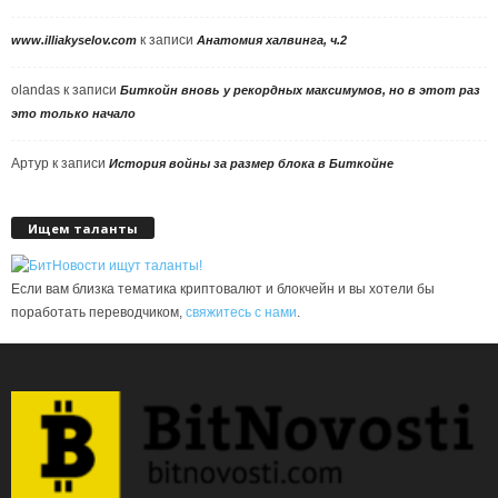
к записи
www.illiakyselov.com
Анатомия халвинга, ч.2
olandas
к записи
Биткойн вновь у рекордных максимумов, но в этот раз
это только начало
Артур
к записи
История войны за размер блока в Биткойне
Ищем таланты
Если вам близка тематика криптовалют и блокчейн и вы хотели бы
поработать переводчиком,
свяжитесь с нами
.