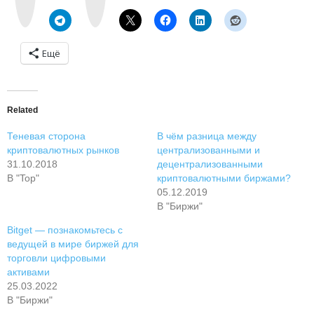
t
a
e
m
Ещё
Related
Теневая сторона
В чём разница между
криптовалютных рынков
централизованными и
31.10.2018
децентрализованными
В "Top"
криптовалютными биржами?
05.12.2019
В "Биржи"
Bitget — познакомьтесь с
ведущей в мире биржей для
торговли цифровыми
активами
25.03.2022
В "Биржи"