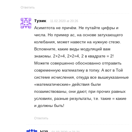
Ответить
Тузик
11.02.2020 at 20:26
Асимптота не причём. Не путайте цифры и
числа. Но пример ас, на основе затухающего
колебания, может навести на нужную стезю.
Вспомните, какие виды модуляций вам
знакомы. 2+2=4, 2×2=4, 2 в квадрате = 2!
Можете совершенно обоснованно отправить
современную математику в топку. А вот в Той
системе исчисления, откуда все вышеуказанные
«математические» действия были
позаимствованы, они дают, при прочих равных
условиях, разные результаты, т.е. такие = какие
и должны быть!
Ответить
kl23