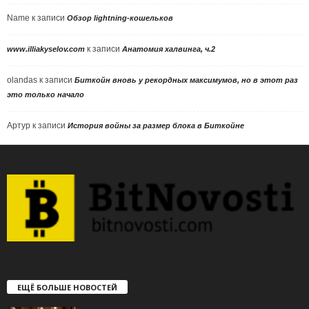
Name
к записи
Обзор lightning-кошельков
к записи
www.illiakyselov.com
Анатомия халвинга, ч.2
olandas
к записи
Биткойн вновь у рекордных максимумов, но в этот раз
это только начало
Артур
к записи
История войны за размер блока в Биткойне
ЕЩЁ БОЛЬШЕ НОВОСТЕЙ