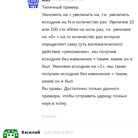
01.03.2020 at 21:21
Типичный пример.
Умножить на = увеличить на, т.е. увеличить
исходник на N-е количество раз. Увеличив 10
или 100 сто яблок на ноль раз, т.е. умножив
на «0» = на то количество раз которое
определяет саму суть математического
действия «умножение», мы получим
исходник без изменения = таким, каким он и
был. Умножив исходник на «1», мы также
получим исходник без изменения = таким,
каким он и был.
Вы правы. Достаточно только данного
примера, чтобы отправить царицу точных
наук в топку.
Ответить
Василий
11.02.2020 at 00:54