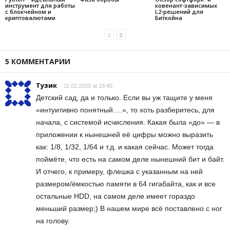
инструмент для работы
ковенант-зависимых
с блокчейном и
L2-решений для
криптовалютами
Биткойна
5 КОММЕНТАРИИ
Тузик
11.02.2020 at 18:40
Детский сад, да и только. Если вы уж тащите у меня
«интуитивно понятный….», то хоть разберитесь, для
начала, с системой исчисления. Какая была «до» — в
приложении к нынешней её цифры можно выразить
как: 1/8, 1/32, 1/64 и т.д. и какая сейчас. Может тогда
поймёте, что есть на самом деле нынешний бит и байт.
И отчего, к примеру, флешка с указанным на ней
размером/ёмкостью памяти в 64 гигабайта, как и все
остальные HDD, на самом деле имеет гораздо
меньший размер;) В нашем мире всё поставлено с ног
на голову.