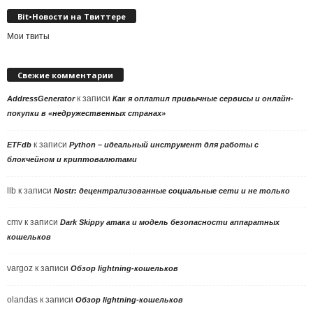
Bit•Новости на Твиттере
Мои твиты
Свежие комментарии
к записи
AddressGenerator
Как я оплатил привычные сервисы и онлайн-
покупки в «недружественных странах»
к записи
ETFdb
Python – идеальный инструмент для работы с
блокчейном и криптовалютами
llb
к записи
Nostr: децентрализованные социальные сети и не только
cmv
к записи
Dark Skippy атака и модель безопасности аппаратных
кошельков
vargoz
к записи
Обзор lightning-кошельков
olandas
к записи
Обзор lightning-кошельков