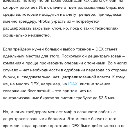
взломать, потому что он также безопасен как сам блокчейн, на
котором работает. И, в отличие от централизованных бирж, все
средства, которые находятся на счету трейдера, принадлежат
именно трейдеру. Чтобы украсть их – потребуется
расшифровать закрытый ключ, но, пока о таких технологиях
официально неизвестно.
Если трейдеру нужен большой выбор токенов – DEX станет
идеальным местом для этого. Поскольку он децентрализован –
компаниям проще производить операции с токенами. Во многих
случаях – нет необходимости в одобрении перевода со стороны
биржи, и, следовательно, нет централизованной власти. К тому
же, на многих DEX, например, на
IDAX
, листинг токенов
совершенно бесплатный – это при том, что на
централизованных биржах за листинг требуют до $2,5 млн.
Но, многим трейдерам мешает миф о сложности работы с
децентрализованными биржами. Это мнение бытует с того
времени, когда древние прототипы DEX были действительно не