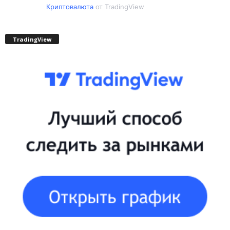
Криптовалюта
от TradingView
TradingView