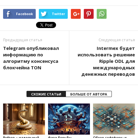
Facebook
Twitter
Предыдущая статья
Следующая статья
Telegram опубликовал
Intermex будет
информацию по
использовать решение
алгоритму консенсуса
Ripple ODL для
блокчейна TON
международных
денежных переводов
СХОЖИЕ СТАТЬИ
БОЛЬШЕ ОТ АВТОРА
Python – идеальный
Фаза борьбы
Обзор софтфорк- и