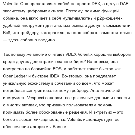
Volentix. Она представляет собой не просто DEX, а целую DAE –
экосистему цифровых активов. Поэтому, помимо функций
обмена, она включает в себя мультивалютный p2p-кошелёк,
удобный инструмент для анализа рынка и доступ к коммьюнити.
Всё, что трейдеру, как правило, сложно собрать самостоятельно
— здесь собрано воедино.
Так почему же многие считают VDEX Volentix хорошим выбором
среди других децентрализованных бирж? Во-первых, она
построена на блокчейне EOS, и работает также быстро как
OpenLedger и быстрее IDEX. Во-вторых, она предлагает
уникальную экосистему в сочетании со всем, что может
потребоваться криптовалютному трейдеру. Аналитический
инструмент Vespucci содержит все рыночные данные и новости
о многих активах, что призвано пользователям помочь
принимать более обоснованные решения. И в-третьих – это
более высокая ликвидность, т.к. Volentix использует для её
обеспечения алгоритмы Bancor.