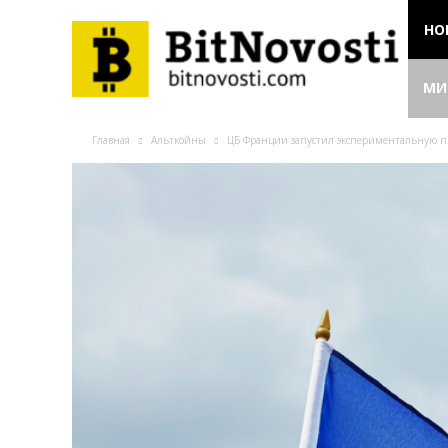
НО
МИ
Главная
Альткойны
ЦБ Франции запустил экспериментальную п