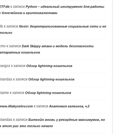
к записи
ETFdb
Python – идеальный инструмент для работы
с блокчейном и криптовалютами
llb
к записи
Nostr: децентрализованные социальные сети и не
только
cmv
к записи
Dark Skippy атака и модель безопасности
аппаратных кошельков
vargoz
к записи
Обзор lightning-кошельков
olandas
к записи
Обзор lightning-кошельков
Name
к записи
Обзор lightning-кошельков
к записи
www.illiakyselov.com
Анатомия халвинга, ч.2
olandas
к записи
Биткойн вновь у рекордных максимумов, но
в этот раз это только начало