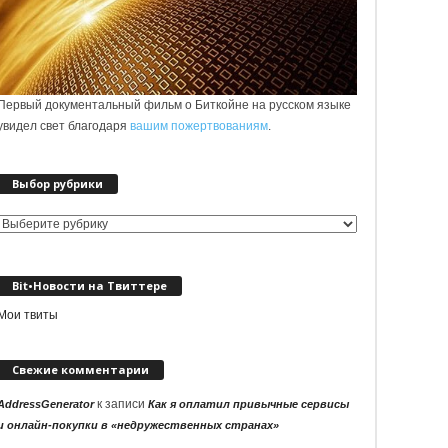
Первый документальный фильм о Биткойне на русском языке
увидел свет благодаря
вашим пожертвованиям
.
Выбор рубрики
Выбор
рубрики
Bit•Новости на Твиттере
Мои твиты
Свежие комментарии
к записи
AddressGenerator
Как я оплатил привычные сервисы
и онлайн-покупки в «недружественных странах»