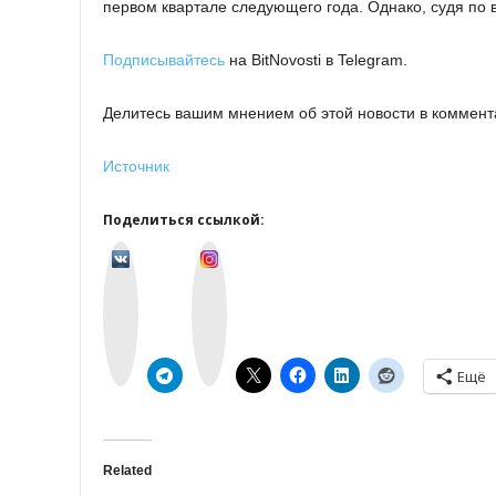
первом квартале следующего года. Однако, судя по 
Подписывайтесь
на BitNovosti в Telegram.
Делитесь вашим мнением об этой новости в коммент
Источник
Поделиться ссылкой:
v
I
k
n
o
s
n
t
t
a
a
g
k
r
t
a
e
m
Ещё
Related