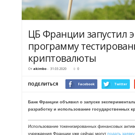
ЦБ Франции запустил 
программу тестирован
криптовалюты
От
akimbo
-
31.03.2020
0
ПОДЕЛИТЬСЯ
Facebook
Twitter
Банк Франции объявил о запуске экспериментал
разработку и использование государственных к
Использование токенизированных финансовых актив
учреждения Франции уже сейчас могут
подать заявку