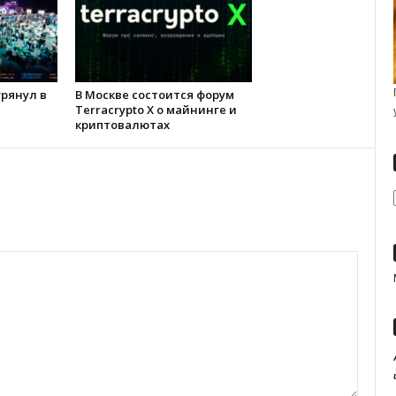
 грянул в
В Москве состоится форум
Terracrypto X о майнинге и
криптовалютах