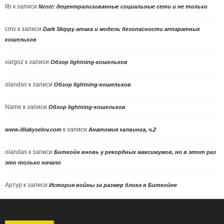
llb
к записи
Nostr: децентрализованные социальные сети и не только
cmv
к записи
Dark Skippy атака и модель безопасности аппаратных
кошельков
vargoz
к записи
Обзор lightning-кошельков
olandas
к записи
Обзор lightning-кошельков
Name
к записи
Обзор lightning-кошельков
к записи
www.illiakyselov.com
Анатомия халвинга, ч.2
olandas
к записи
Биткойн вновь у рекордных максимумов, но в этот раз
это только начало
Артур
к записи
История войны за размер блока в Биткойне