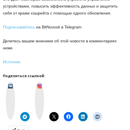
устройствами, повысить эффективность данных и защитить
себя от кражи хэшрейта с помощью одного обновления.
Подписывайтесь
на BitNovosti в Telegram.
Делитесь вашим мнением об этой новости в комментариях
ниже.
Источник
Поделиться ссылкой:
v
I
k
n
o
s
n
t
t
a
a
g
k
r
t
a
e
m