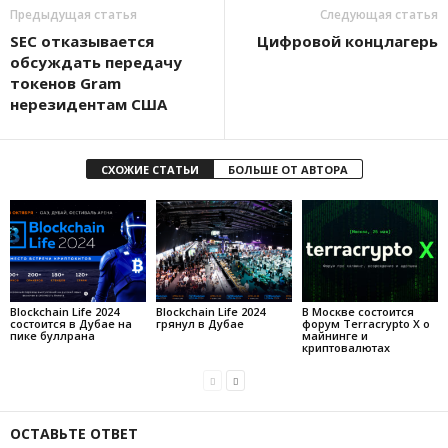
Предыдущая статья
Следующая статья
SEC отказывается
Цифровой концлагерь
обсуждать передачу
токенов Gram
нерезидентам США
СХОЖИЕ СТАТЬИ
БОЛЬШЕ ОТ АВТОРА
Blockchain Life 2024
Blockchain Life 2024
В Москве состоится
состоится в Дубае на
грянул в Дубае
форум Terracrypto X о
пике буллрана
майнинге и
криптовалютах
ОСТАВЬТЕ ОТВЕТ