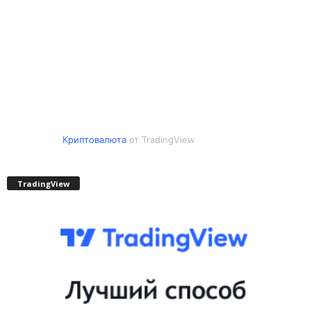
Криптовалюта
от TradingView
TradingView