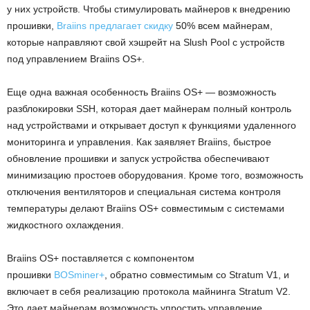
у них устройств. Чтобы стимулировать майнеров к внедрению
прошивки,
Braiins предлагает скидку
50% всем майнерам,
которые направляют свой хэшрейт на Slush Pool с устройств
под управлением Braiins OS+.
Еще одна важная особенность Braiins OS+ — возможность
разблокировки SSH, которая дает майнерам полный контроль
над устройствами и открывает доступ к функциями удаленного
мониторинга и управления. Как заявляет Braiins, быстрое
обновление прошивки и запуск устройства обеспечивают
минимизацию простоев оборудования. Кроме того, возможность
отключения вентиляторов и специальная система контроля
температуры делают Braiins OS+ совместимым с системами
жидкостного охлаждения.
Braiins OS+ поставляется с компонентом
прошивки
BOSminer+
, обратно совместимым со Stratum V1, и
включает в себя реализацию протокола майнинга Stratum V2.
Это дает майнерам возможность упростить управление