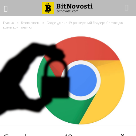
Главная
Безопасность
Google удалил 49 расширений браузера Chrome для
кражи криптовалют