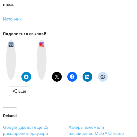
ниже.
Источник
Поделиться ссылкой:
v
I
k
n
o
s
n
t
t
a
a
g
k
r
t
a
e
m
Ещё
Related
Google удалил еще 22
Хакеры взломали
расширения браузера
расширение MEGA Chrome