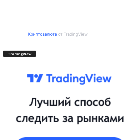
Криптовалюта
от TradingView
TradingView