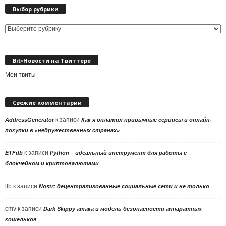
Выбор рубрики
Выбор
рубрики
Bit•Новости на Твиттере
Мои твиты
Свежие комментарии
к записи
AddressGenerator
Как я оплатил привычные сервисы и онлайн-
покупки в «недружественных странах»
к записи
ETFdb
Python – идеальный инструмент для работы с
блокчейном и криптовалютами
llb
к записи
Nostr: децентрализованные социальные сети и не только
cmv
к записи
Dark Skippy атака и модель безопасности аппаратных
кошельков