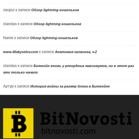
vargoz
к записи
Обзор lightning-кошельков
olandas
к записи
Обзор lightning-кошельков
Name
к записи
Обзор lightning-кошельков
к записи
www.illiakyselov.com
Анатомия халвинга, ч.2
olandas
к записи
Биткойн вновь у рекордных максимумов, но в этот раз
это только начало
Артур
к записи
История войны за размер блока в Биткойне