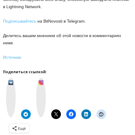
в Lightning Network.
Подписывайтесь
на BitNovosti в Telegram.
Делитесь вашим мнением об этой новости в комментариях
ниже.
Источник
Поделиться ссылкой:
v
I
k
n
o
s
n
t
t
a
a
g
k
r
t
a
e
m
Ещё