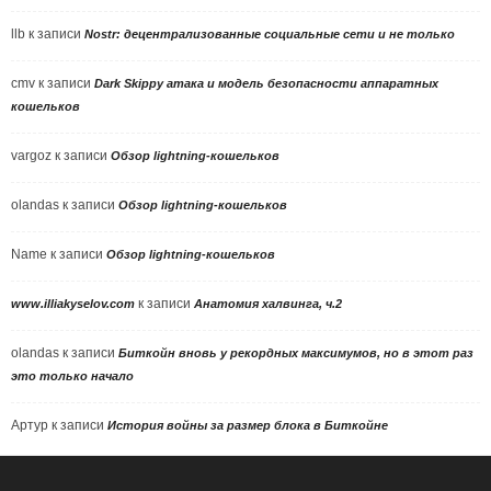
llb
к записи
Nostr: децентрализованные социальные сети и не только
cmv
к записи
Dark Skippy атака и модель безопасности аппаратных
кошельков
vargoz
к записи
Обзор lightning-кошельков
olandas
к записи
Обзор lightning-кошельков
Name
к записи
Обзор lightning-кошельков
к записи
www.illiakyselov.com
Анатомия халвинга, ч.2
olandas
к записи
Биткойн вновь у рекордных максимумов, но в этот раз
это только начало
Артур
к записи
История войны за размер блока в Биткойне