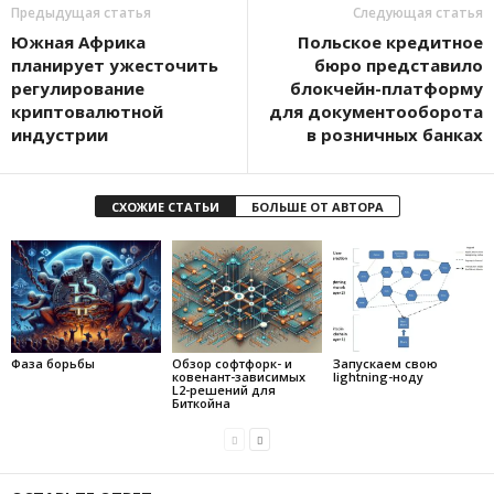
Предыдущая статья
Следующая статья
Южная Африка
Польское кредитное
планирует ужесточить
бюро представило
регулирование
блокчейн-платформу
криптовалютной
для документооборота
индустрии
в розничных банках
СХОЖИЕ СТАТЬИ
БОЛЬШЕ ОТ АВТОРА
Фаза борьбы
Обзор софтфорк- и
Запускаем свою
ковенант-зависимых
lightning-ноду
L2-решений для
Биткойна