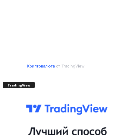
Криптовалюта
от TradingView
TradingView