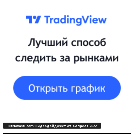
BitNovosti.com: Видеодайджест от 4 апреля 2022