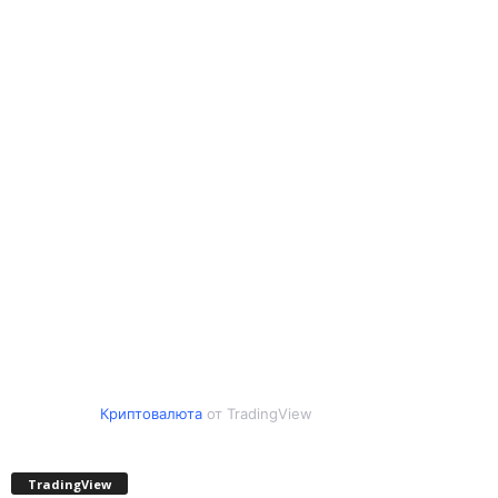
Криптовалюта
от TradingView
TradingView