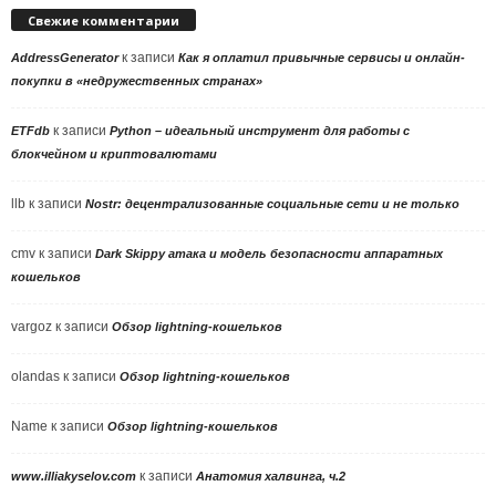
Свежие комментарии
к записи
AddressGenerator
Как я оплатил привычные сервисы и онлайн-
покупки в «недружественных странах»
к записи
ETFdb
Python – идеальный инструмент для работы с
блокчейном и криптовалютами
llb
к записи
Nostr: децентрализованные социальные сети и не только
cmv
к записи
Dark Skippy атака и модель безопасности аппаратных
кошельков
vargoz
к записи
Обзор lightning-кошельков
olandas
к записи
Обзор lightning-кошельков
Name
к записи
Обзор lightning-кошельков
к записи
www.illiakyselov.com
Анатомия халвинга, ч.2