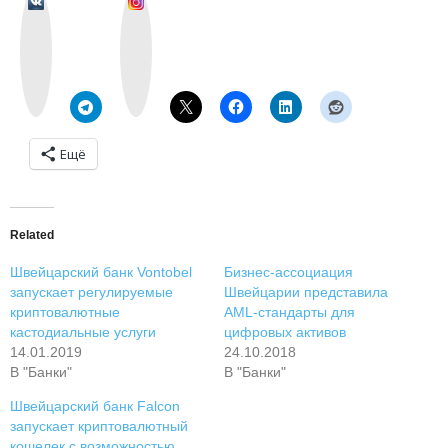
k
n
o
s
n
t
t
a
a
g
k
r
t
a
e
m
Ещё
Related
Швейцарский банк Vontobel
Бизнес-ассоциация
запускает регулируемые
Швейцарии представила
криптовалютные
AML-стандарты для
кастодиальные услуги
цифровых активов
14.01.2019
24.10.2018
В "Банки"
В "Банки"
Швейцарский банк Falcon
запускает криптовалютный
кошелек с возможностью