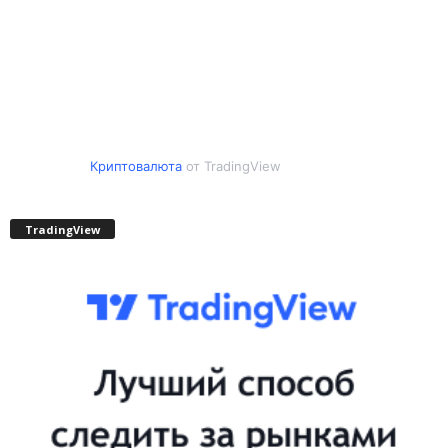
Криптовалюта
от TradingView
TradingView