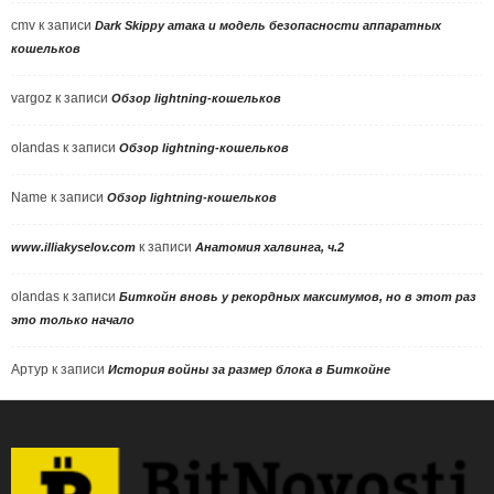
cmv
к записи
Dark Skippy атака и модель безопасности аппаратных
кошельков
vargoz
к записи
Обзор lightning-кошельков
olandas
к записи
Обзор lightning-кошельков
Name
к записи
Обзор lightning-кошельков
к записи
www.illiakyselov.com
Анатомия халвинга, ч.2
olandas
к записи
Биткойн вновь у рекордных максимумов, но в этот раз
это только начало
Артур
к записи
История войны за размер блока в Биткойне