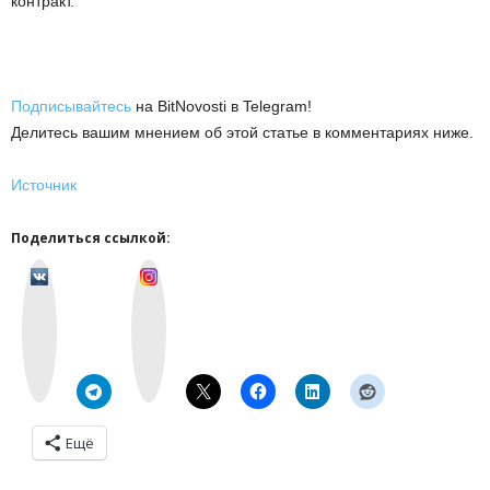
контракт.
Подписывайтесь
на BitNovosti в Telegram!
Делитесь вашим мнением об этой статье в комментариях ниже.
Источник
Поделиться ссылкой:
v
I
k
n
o
s
n
t
t
a
a
g
k
r
t
a
e
m
Ещё