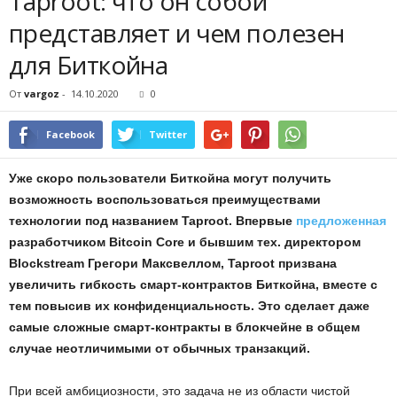
Taproot: что он собой
представляет и чем полезен
для Биткойна
От
vargoz
-
14.10.2020
0
Facebook
Twitter
Уже скоро пользователи Биткойна могут получить
возможность воспользоваться преимуществами
технологии под названием Taproot. Впервые
предложенная
разработчиком Bitcoin Core и бывшим тех. директором
Blockstream Грегори Максвеллом, Taproot призвана
увеличить гибкость смарт-контрактов Биткойна, вместе с
тем повысив их конфиденциальность. Это сделает даже
самые сложные смарт-контракты в блокчейне в общем
случае неотличимыми от обычных транзакций.
При всей амбициозности, это задача не из области чистой