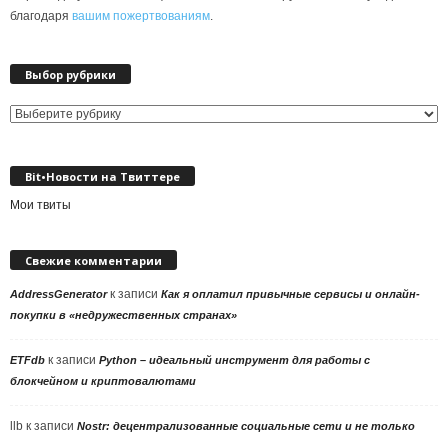
благодаря
вашим пожертвованиям
.
Выбор рубрики
Выбор
рубрики
Bit•Новости на Твиттере
Мои твиты
Свежие комментарии
к записи
AddressGenerator
Как я оплатил привычные сервисы и онлайн-
покупки в «недружественных странах»
к записи
ETFdb
Python – идеальный инструмент для работы с
блокчейном и криптовалютами
llb
к записи
Nostr: децентрализованные социальные сети и не только