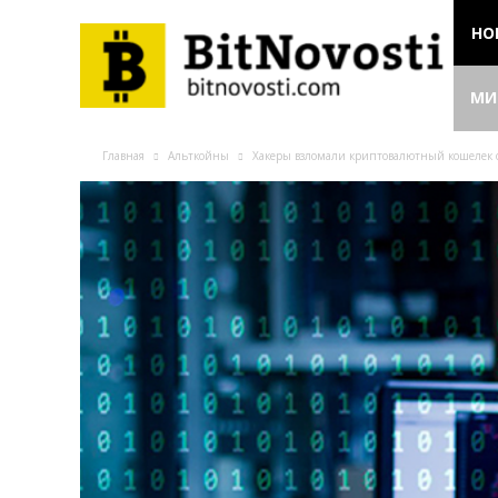
НО
МИ
Главная
Альткойны
Хакеры взломали криптовалютный кошелек 