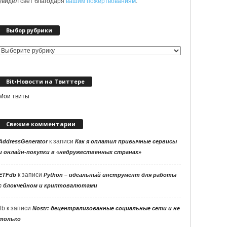
увидел свет благодаря
вашим пожертвованиям
.
Выбор рубрики
Выбор
рубрики
Bit•Новости на Твиттере
Мои твиты
Свежие комментарии
к записи
AddressGenerator
Как я оплатил привычные сервисы
и онлайн-покупки в «недружественных странах»
к записи
ETFdb
Python – идеальный инструмент для работы
с блокчейном и криптовалютами
llb
к записи
Nostr: децентрализованные социальные сети и не
только