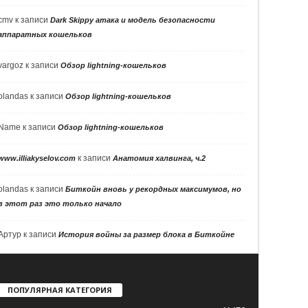
cmv
к записи
Dark Skippy атака и модель безопасности
аппаратных кошельков
vargoz
к записи
Обзор lightning-кошельков
olandas
к записи
Обзор lightning-кошельков
Name
к записи
Обзор lightning-кошельков
к записи
www.illiakyselov.com
Анатомия халвинга, ч.2
olandas
к записи
Биткойн вновь у рекордных максимумов, но
в этот раз это только начало
Артур
к записи
История войны за размер блока в Биткойне
ПОПУЛЯРНАЯ КАТЕГОРИЯ