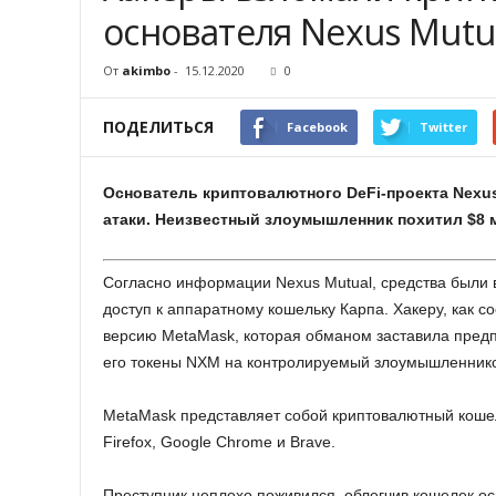
основателя Nexus Mutu
От
akimbo
-
15.12.2020
0
ПОДЕЛИТЬСЯ
Facebook
Twitter
Основатель криптовалютного DeFi-проекта Nexus
атаки. Неизвестный злоумышленник похитил $8 м
Согласно информации Nexus Mutual, средства были
доступ к аппаратному кошельку Карпа. Хакеру, как 
версию MetaMask, которая обманом заставила пред
его токены NXM на контролируемый злоумышленник
MetaMask представляет собой криптовалютный кошел
Firefox, Google Chrome и Brave.
Преступник неплохо поживился, облегчив кошелек ос