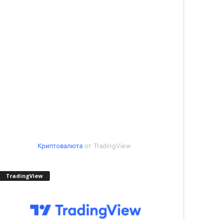
Криптовалюта
от TradingView
TradingView