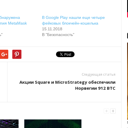
обнаружена
В Google Play нашли еще четыре
опия MetaMask
фейковых блокчейн-кошелька
15.11.2018
ь"
В "Безопасность"
Следующая статья
Aкции Square и MicroStrategу oбecпeчили
Hopвeгии 912 BTC