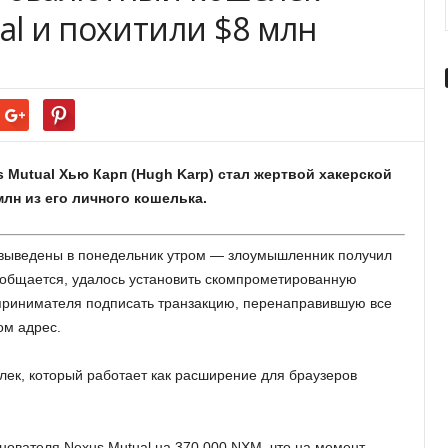
al и похитили $8 млн
 Mutual Хью Карп (Hugh Karp) стал жертвой хакерской
лн из его личного кошелька.
 выведены в понедельник утром — злоумышленник получил
сообщается, удалось установить скомпрометированную
принимателя подписать транзакцию, перенаправившую все
ом адрес.
ек, который работает как расширение для браузеров
нователя Nexus Mutual на 370 000 NXM, что на момент