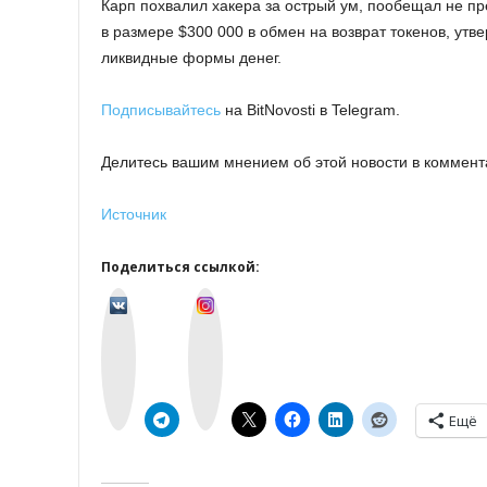
Карп похвалил хакера за острый ум, пообещал не пр
в размере $300 000 в обмен на возврат токенов, утв
ликвидные формы денег.
Подписывайтесь
на BitNovosti в Telegram.
Делитесь вашим мнением об этой новости в коммент
Источник
Поделиться ссылкой:
v
I
k
n
o
s
n
t
t
a
a
g
k
r
t
a
e
m
Ещё