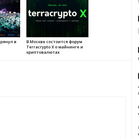
 грянул в
В Москве состоится форум
Terracrypto X о майнинге и
криптовалютах