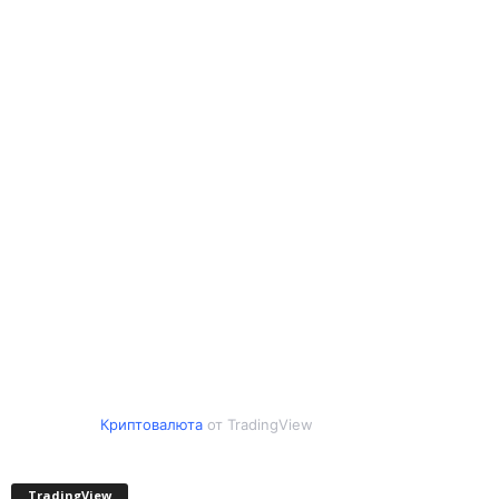
Криптовалюта
от TradingView
TradingView