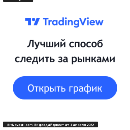
BitNovosti.com: Видеодайджест от 4 апреля 2022