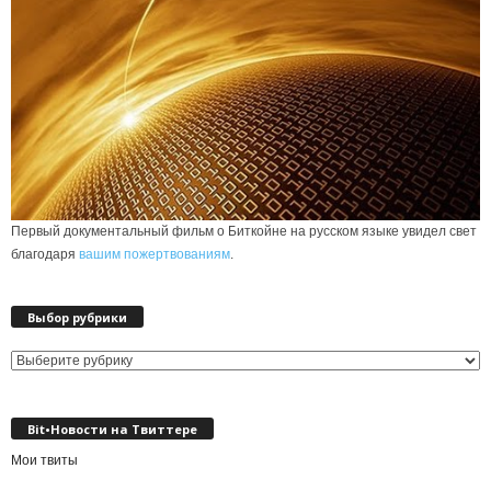
Первый документальный фильм о Биткойне на русском языке увидел свет
благодаря
вашим пожертвованиям
.
Выбор рубрики
Выбор
рубрики
Bit•Новости на Твиттере
Мои твиты