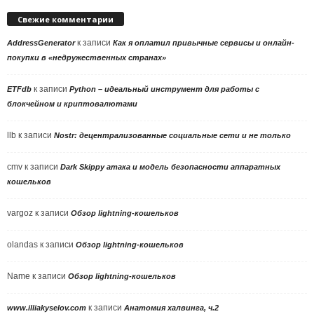
Свежие комментарии
к записи
AddressGenerator
Как я оплатил привычные сервисы и онлайн-
покупки в «недружественных странах»
к записи
ETFdb
Python – идеальный инструмент для работы с
блокчейном и криптовалютами
llb
к записи
Nostr: децентрализованные социальные сети и не только
cmv
к записи
Dark Skippy атака и модель безопасности аппаратных
кошельков
vargoz
к записи
Обзор lightning-кошельков
olandas
к записи
Обзор lightning-кошельков
Name
к записи
Обзор lightning-кошельков
к записи
www.illiakyselov.com
Анатомия халвинга, ч.2