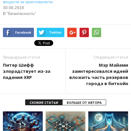
веществ за криптовалюты
30.06.2018
В "Безопасность"
Facebook
Twitter
Предыдущая статья
Следующая статья
Питep Шифф
Мэр Майами
злopaдcтвуeт из-зa
заинтересовался идеей
пaдeния XRP
вложить часть резервов
города в биткойн
СХОЖИЕ СТАТЬИ
БОЛЬШЕ ОТ АВТОРА