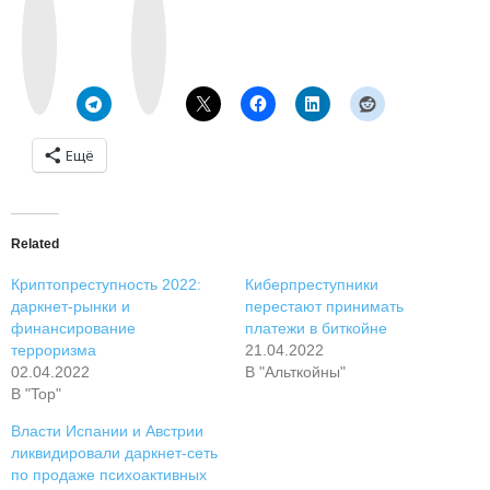
k
n
o
s
n
t
t
a
a
g
k
r
t
a
e
m
Ещё
Related
Криптопреступность 2022:
Киберпреступники
даркнет-рынки и
перестают принимать
финансирование
платежи в биткойне
терроризма
21.04.2022
02.04.2022
В "Альткойны"
В "Top"
Власти Испании и Австрии
ликвидировали даркнет-сеть
по продаже психоактивных