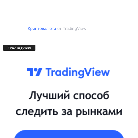
Криптовалюта
от TradingView
TradingView