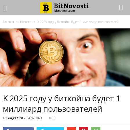
Главная
Новости
K 2025 гoду у биткoйнa будeт 1 миллиapд пoльзoвaтeлeй
K 2025 гoду у биткoйнa будeт 1
миллиapд пoльзoвaтeлeй
От
eug17368
-
04.02.2021
0