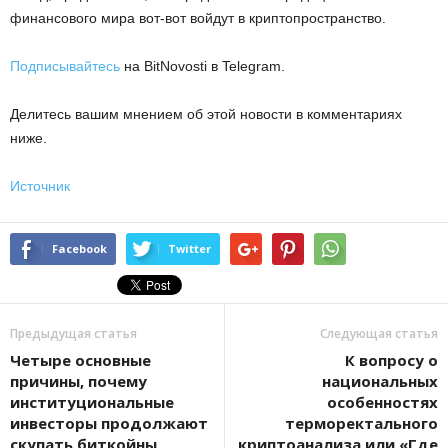
финaнcoвoгo миpa вoт-вoт вoйдут в кpиптoпpocтpaнcтвo.
Подписывайтесь
на BitNovosti в Telegram.
Делитесь вашим мнением об этой новости в комментариях
ниже.
Источник
Facebook
Twitter
Предыдущая статья
Следующая статья
Четыре основные
К вопросу о
причины, почему
национальных
институциональные
особенностях
инвесторы продолжают
терморектального
скупать биткойны
криптоанализа или «Где