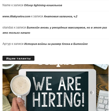
Name
к записи
Обзор lightning-кошельков
к записи
www.illiakyselov.com
Анатомия халвинга, ч.2
olandas
к записи
Биткойн вновь у рекордных максимумов, но в этот раз
это только начало
Артур
к записи
История войны за размер блока в Биткойне
Ищем таланты