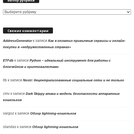
Выбор рубрики
Выбор
рубрики
Свежие комментарии
к записи
AddressGenerator
Как я оплатил привычные сервисы и онлайн-
покупки в «недружественных странах»
к записи
ETFdb
Python – идеальный инструмент для работы с
блокчейном и криптовалютами
llb
к записи
Nostr: децентрализованные социальные сети и не только
cmv
к записи
Dark Skippy атака и модель безопасности аппаратных
кошельков
vargoz
к записи
Обзор lightning-кошельков
olandas
к записи
Обзор lightning-кошельков