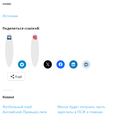
ниже.
Источник
Поделиться ссылкой:
v
I
k
n
o
s
n
t
t
a
a
g
k
r
t
a
e
m
Ещё
Related
Футбольный клуб
Месси будет получать часть
Английской Премьер-лиги
зарплаты в ПСЖ в токенах