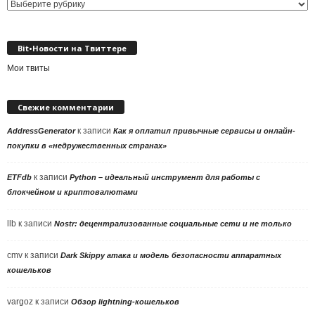
Выбор
рубрики
Bit•Новости на Твиттере
Мои твиты
Свежие комментарии
к записи
AddressGenerator
Как я оплатил привычные сервисы и онлайн-
покупки в «недружественных странах»
к записи
ETFdb
Python – идеальный инструмент для работы с
блокчейном и криптовалютами
llb
к записи
Nostr: децентрализованные социальные сети и не только
cmv
к записи
Dark Skippy атака и модель безопасности аппаратных
кошельков
vargoz
к записи
Обзор lightning-кошельков