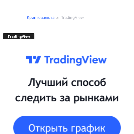
Криптовалюта
от TradingView
TradingView