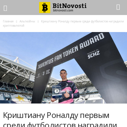
Главная
Альткойны
Криштиану Роналду первым среди футболистов наградили
криптовалютой
Криштиану Роналду первым
среди футболистов наградили