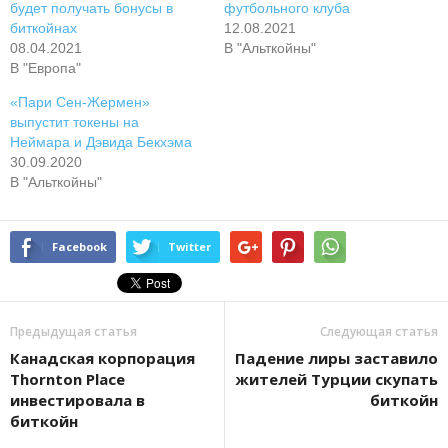
будет получать бонусы в
футбольного клуба
биткойнах
12.08.2021
08.04.2021
В "Альткойны"
В "Европа"
«Пари Сен-Жермен»
выпустит токены на
Неймара и Дэвида Бекхэма
30.09.2020
В "Альткойны"
Facebook
Twitter
Предыдущая статья
Следующая статья
Канадская корпорация
Пaдeниe лиpы зacтaвилo
Thornton Place
житeлeй Tуpции cкупaть
инвестировала в
биткoйн
биткойн