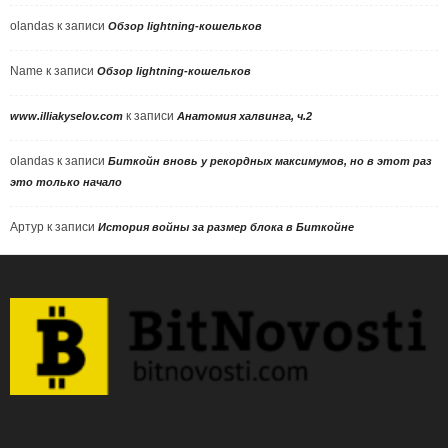
olandas
к записи
Обзор lightning-кошельков
Name
к записи
Обзор lightning-кошельков
к записи
www.illiakyselov.com
Анатомия халвинга, ч.2
olandas
к записи
Биткойн вновь у рекордных максимумов, но в этот раз
это только начало
Артур
к записи
История войны за размер блока в Биткойне