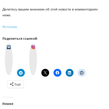
Делитесь вашим мнением об этой новости в комментариях
ниже.
Источник
Поделиться ссылкой:
v
I
k
n
o
s
n
t
t
a
a
g
k
r
t
a
e
m
Ещё
Related