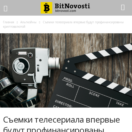
Главная
Альткойны
Съемки телесериала впервые будут профинансированы
криптовалютой
Съемки телесериала впервые
будут профинансированы