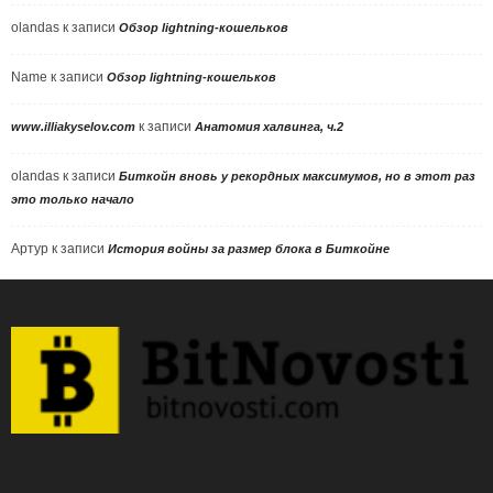
olandas
к записи
Обзор lightning-кошельков
Name
к записи
Обзор lightning-кошельков
к записи
www.illiakyselov.com
Анатомия халвинга, ч.2
olandas
к записи
Биткойн вновь у рекордных максимумов, но в этот раз
это только начало
Артур
к записи
История войны за размер блока в Биткойне