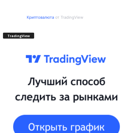
Криптовалюта
от TradingView
TradingView