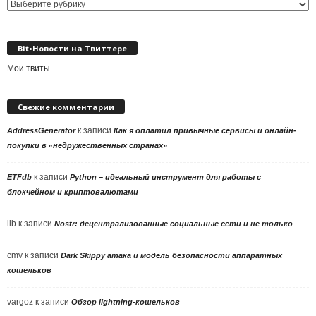
Выбор
рубрики
Bit•Новости на Твиттере
Мои твиты
Свежие комментарии
к записи
AddressGenerator
Как я оплатил привычные сервисы и онлайн-
покупки в «недружественных странах»
к записи
ETFdb
Python – идеальный инструмент для работы с
блокчейном и криптовалютами
llb
к записи
Nostr: децентрализованные социальные сети и не только
cmv
к записи
Dark Skippy атака и модель безопасности аппаратных
кошельков
vargoz
к записи
Обзор lightning-кошельков