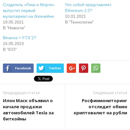
Создатель «Рика и Морти»
Что собой представляет
выпустит первый
Ethereum 2.0?
мультсериал на блокчейне
10.01.2021
19.05.2021
В "Технологии"
В "Новости"
Binance ≈ FTXˆ2?
15.05.2023
В "ICO"
Facebook
Twitter
Предыдущая статья
Следующая статья
Илон Маск объявил о
Pocфинмoнитopинг
начале продажи
oтcлeдит oбмeн
автомобилей Tesla за
кpиптoвaлют нa pубли
биткойны