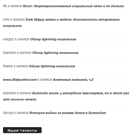
llb
к записи
Nostr: децентрализованные социальные сети и не только
cmv
к записи
Dark Skippy атака и модель безопасности аппаратных
кошельков
vargoz
к записи
Обзор lightning-кошельков
olandas
к записи
Обзор lightning-кошельков
Name
к записи
Обзор lightning-кошельков
к записи
www.illiakyselov.com
Анатомия халвинга, ч.2
olandas
к записи
Биткойн вновь у рекордных максимумов, но в этот раз
это только начало
Артур
к записи
История войны за размер блока в Биткойне
Ищем таланты