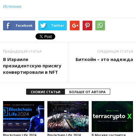
Источник
Facebook
Twitter
Предыдущая статья
Следующая статья
В Израиле
Биткойн – это надежда
президентскую присягу
конвертировали в NFT
СХОЖИЕ СТАТЬИ
БОЛЬШЕ ОТ АВТОРА
Blockchain Life 2024
Blockchain Life 2024
В Москве состоится