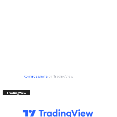
Криптовалюта
от TradingView
TradingView