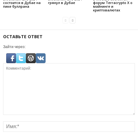
состоится в Дубае на
грянул в Дубае
форум Terracrypto X о
пике буллрана
майнинге и
криптовалютах
ОСТАВЬТЕ ОТВЕТ
Зайти через: