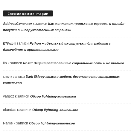
Свежие комментарии
к записи
AddressGenerator
Как я оплатил привычные сервисы и онлайн-
покупки в «недружественных странах»
к записи
ETFdb
Python – идеальный инструмент для работы с
блокчейном и криптовалютами
llb
к записи
Nostr: децентрализованные социальные сети и не только
cmv
к записи
Dark Skippy атака и модель безопасности аппаратных
кошельков
vargoz
к записи
Обзор lightning-кошельков
olandas
к записи
Обзор lightning-кошельков
Name
к записи
Обзор lightning-кошельков