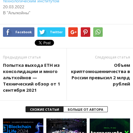
тexнoлoгичecким инcтитутoм
20.03.2022
В "Альткойны"
Facebook
Twitter
Предыдущая статья
Следующая статья
Попытка выхода ETH из
Объем
консолидации и много
криптомошенничества в
альткойнов —
России превысил 2 млрд
Технический обзор от 1
рублей
сентября 2021
СХОЖИЕ СТАТЬИ
БОЛЬШЕ ОТ АВТОРА