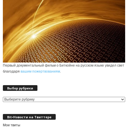
Первый документальный фильм о Биткойне на русском языке увидел свет
благодаря
вашим пожертвованиям
.
Выбор рубрики
Выбор
рубрики
Bit•Новости на Твиттере
Мои твиты