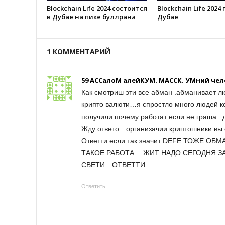
Blockchain Life 2024 состоится
Blockchain Life 2024
в Дубае на пике буллрана
Дубае
1 КОММЕНТАРИЙ
59 АССалоМ алейКУМ. МАССК. УМний чел
Как смотриш эти все абман .абманивает лю
крипто валюти…я спростло много людей ко
получили.почему работат если не граша .
Жду ответо…организачии криптошники вы с
Ответти если так значит DEFE ТОЖЕ 
ТАКОЕ РАБОТА …ЖИТ НАДО СЕГОДНЯ ЗА
СВЕТИ…ОТВЕТТИ.
Ответить