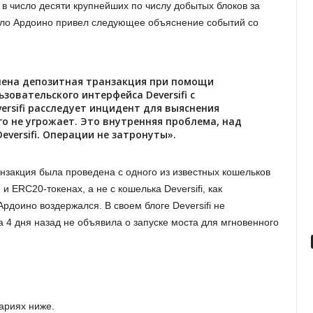
в число десяти крупнейших по числу добытых блоков за
Паоло Ардоино привел следующее объяснение событий со
влена депозитная транзакция при помощи
зовательского интерфейса Deversifi с
ersifi расследует инцидент для выяснения
его не угрожает. Это внутренняя проблема, над
versifi. Операции не затронуты».
нзакция была проведена с одного из известных кошельков
 и ERC20-токенах, а не с кошелька Deversifi, как
рдоино воздержался. В своем блоге Deversifi не
а 4 дня назад не объявила о запуске моста для мгновенного
ариях ниже.