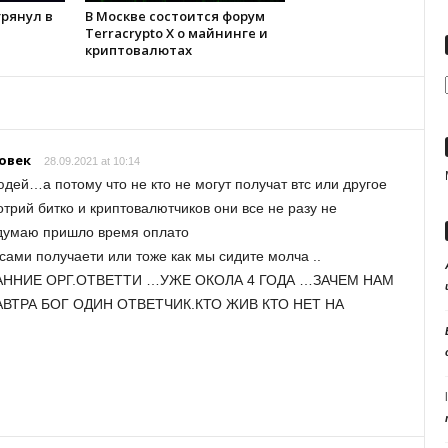
 грянул в
В Москве состоится форум
Terracrypto X о майнинге и
криптовалютах
овек
28.09.2021 at 10:14
дей…а потому что не кто не могут получат втс или другое
трий битко и криптовалютчиков они все не разу не
.думаю пришло время оплато
ами получаети или тоже как мы сидите молча ..
ОБМАННИЕ ОРГ.ОТВЕТТИ …УЖЕ ОКОЛА 4 ГОДА …ЗАЧЕМ НАМ
ВТРА БОГ ОДИН ОТВЕТЧИК.КТО ЖИВ КТО НЕТ НА