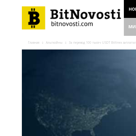
НО
МИ
Главная
Альткойны
За перевод 100 тысяч USDT Bitfinex заплат