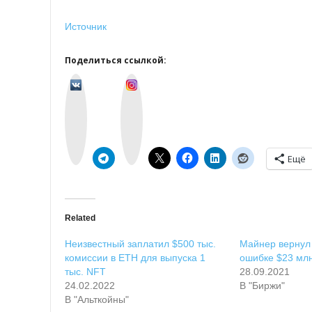
Источник
Поделиться ссылкой:
v
I
k
n
o
s
n
t
t
a
a
g
k
r
t
a
e
m
Ещё
Related
Неизвестный заплатил $500 тыс.
Майнер вернул
комиссии в ETH для выпуска 1
ошибке $23 мл
тыс. NFT
28.09.2021
24.02.2022
В "Биржи"
В "Альткойны"