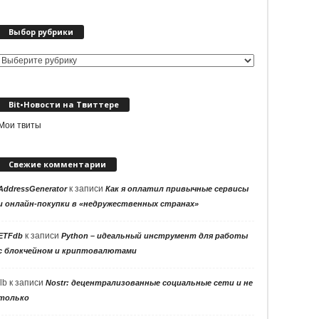
Выбор рубрики
Выбор
рубрики
Bit•Новости на Твиттере
Мои твиты
Свежие комментарии
к записи
AddressGenerator
Как я оплатил привычные сервисы
и онлайн-покупки в «недружественных странах»
к записи
ETFdb
Python – идеальный инструмент для работы
с блокчейном и криптовалютами
llb
к записи
Nostr: децентрализованные социальные сети и не
только