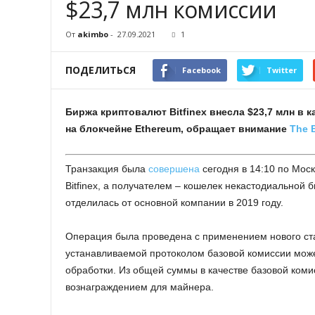
$23,7 млн комиссии
От
akimbo
-
27.09.2021
1
ПОДЕЛИТЬСЯ
Facebook
Twitter
Биржа криптовалют Bitfinex внесла $23,7 млн в 
на блокчейне Ethereum, обращает внимание
The 
Транзакция была
совершена
сегодня в 14:10 по Мос
Bitfinex, а получателем – кошелек некастодиальной б
отделилась от основной компании в 2019 году.
Операция была проведена с применением нового ста
устанавливаемой протоколом базовой комиссии може
обработки. Из общей суммы в качестве базовой коми
вознаграждением для майнера.