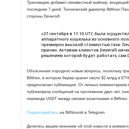
Транзакцию добавил неизвестный майнер, входящий 
последние 7 дней. Технический директор Bitfinex 
стороны Deversifi:
«27 сентября в 11:10 UTC была осущест
аппаратного кошелька из основного поль
чрезмерно высокой стоимостью газа. Dev
причин. Активам клиентов Deversifi нич
решением которой будет работать сам De
Объяснение породило новые вопросы, поскольку тра
Bitfinex, в котором биржа хранит около $2 млрд в ETH
предполагает публикация. От личных комментариев А
публиковала сообщений на протяжении двух лет, пок
перевода USDT между своими кошельками и Bitfinex.
Подписывайтесь
на BitNovosti в Telegram
Делитесь вашим мнением об этой новости в коммент