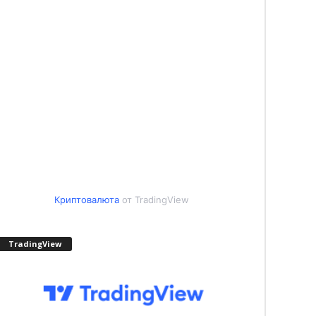
Криптовалюта
от TradingView
TradingView