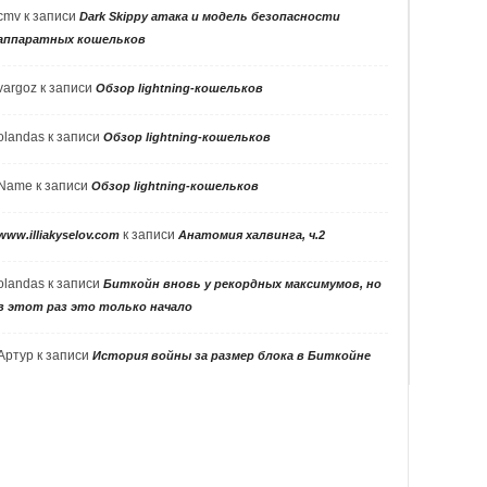
cmv
к записи
Dark Skippy атака и модель безопасности
аппаратных кошельков
vargoz
к записи
Обзор lightning-кошельков
olandas
к записи
Обзор lightning-кошельков
Name
к записи
Обзор lightning-кошельков
к записи
www.illiakyselov.com
Анатомия халвинга, ч.2
olandas
к записи
Биткойн вновь у рекордных максимумов, но
в этот раз это только начало
Артур
к записи
История войны за размер блока в Биткойне