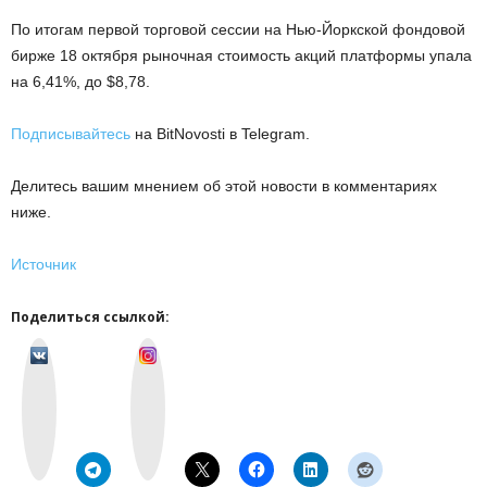
По итогам первой торговой сессии на Нью-Йоркской фондовой
бирже 18 октября рыночная стоимость акций платформы упала
на 6,41%, до $8,78.
Подписывайтесь
на BitNovosti в Telegram.
Делитесь вашим мнением об этой новости в комментариях
ниже.
Источник
Поделиться ссылкой:
v
I
k
n
o
s
n
t
t
a
a
g
k
r
t
a
e
m