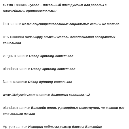
к записи
ETFdb
Python – идеальный инструмент для работы с
блокчейном и криптовалютами
llb
к записи
Nostr: децентрализованные социальные сети и не только
cmv
к записи
Dark Skippy атака и модель безопасности аппаратных
кошельков
vargoz
к записи
Обзор lightning-кошельков
olandas
к записи
Обзор lightning-кошельков
Name
к записи
Обзор lightning-кошельков
к записи
www.illiakyselov.com
Анатомия халвинга, ч.2
olandas
к записи
Биткойн вновь у рекордных максимумов, но в этот раз
это только начало
Артур
к записи
История войны за размер блока в Биткойне