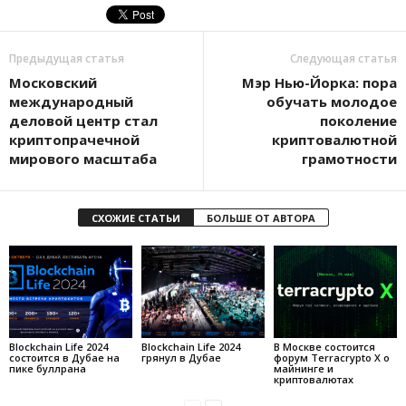
Предыдущая статья
Следующая статья
Московский
Мэр Нью-Йорка: пора
международный
обучать молодое
деловой центр стал
поколение
криптопрачечной
криптовалютной
мирового масштаба
грамотности
СХОЖИЕ СТАТЬИ
БОЛЬШЕ ОТ АВТОРА
Blockchain Life 2024
Blockchain Life 2024
В Москве состоится
состоится в Дубае на
грянул в Дубае
форум Terracrypto X о
пике буллрана
майнинге и
криптовалютах