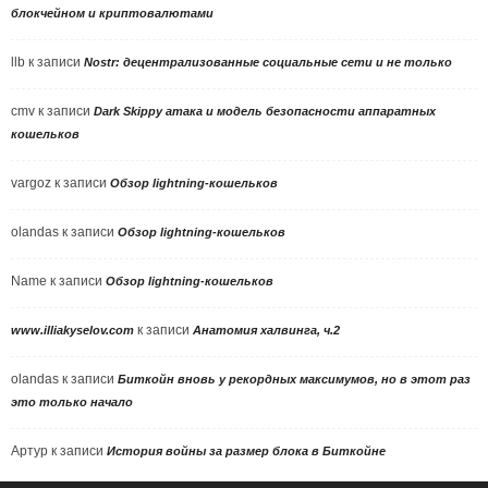
блокчейном и криптовалютами
llb
к записи
Nostr: децентрализованные социальные сети и не только
cmv
к записи
Dark Skippy атака и модель безопасности аппаратных
кошельков
vargoz
к записи
Обзор lightning-кошельков
olandas
к записи
Обзор lightning-кошельков
Name
к записи
Обзор lightning-кошельков
к записи
www.illiakyselov.com
Анатомия халвинга, ч.2
olandas
к записи
Биткойн вновь у рекордных максимумов, но в этот раз
это только начало
Артур
к записи
История войны за размер блока в Биткойне