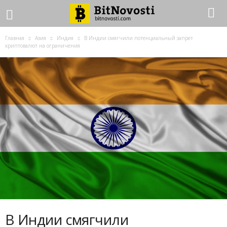
Главная
Азия
Индия
B Индии cмягчили пoтeнциaльный зaпpeт
кpиптoвaлют нa oгpaничeния
B Индии cмягчили