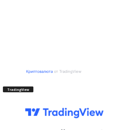
Криптовалюта
от TradingView
TradingView