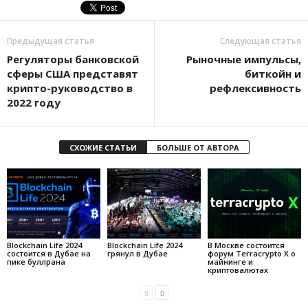
Предыдущая статья
Следующая статья
Регуляторы банковской
Рыночные импульсы,
сферы США представят
биткойн и
крипто-руководство в
рефлексивность
2022 году
СХОЖИЕ СТАТЬИ
БОЛЬШЕ ОТ АВТОРА
Blockchain Life 2024
Blockchain Life 2024
В Москве состоится
состоится в Дубае на
грянул в Дубае
форум Terracrypto X о
пике буллрана
майнинге и
криптовалютах