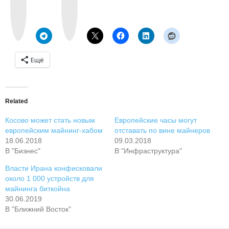
n
t
t
a
a
g
k
r
t
a
e
m
Ещё
Related
Косово может стать новым
Европейские часы могут
европейским майнинг-хабом
отставать по вине майнеров
18.06.2018
09.03.2018
В "Бизнес"
В "Инфраструктура"
Власти Ирана конфисковали
около 1 000 устройств для
майнинга биткойна
30.06.2019
В "Ближний Восток"