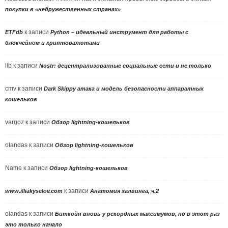
покупки в «недружественных странах»
к записи
ETFdb
Python – идеальный инструмент для работы с
блокчейном и криптовалютами
llb
к записи
Nostr: децентрализованные социальные сети и не только
cmv
к записи
Dark Skippy атака и модель безопасности аппаратных
кошельков
vargoz
к записи
Обзор lightning-кошельков
olandas
к записи
Обзор lightning-кошельков
Name
к записи
Обзор lightning-кошельков
к записи
www.illiakyselov.com
Анатомия халвинга, ч.2
olandas
к записи
Биткойн вновь у рекордных максимумов, но в этот раз
это только начало