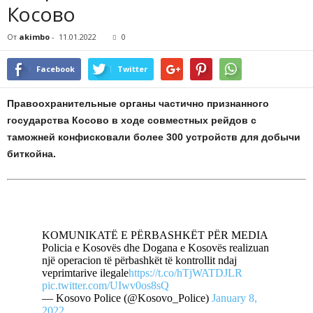
Косово
От
akimbo
-
11.01.2022
0
Facebook
Twitter
Правоохранительные органы частично признанного
государства Косово в ходе совместных рейдов с
таможней конфисковали более 300 устройств для добычи
биткойна.
KOMUNIKATË E PËRBASHKËT PËR MEDIA
Policia e Kosovës dhe Dogana e Kosovës realizuan
një operacion të përbashkët të kontrollit ndaj
veprimtarive ilegale
https://t.co/hTjWATDJLR
pic.twitter.com/UIwv0os8sQ
— Kosovo Police (@Kosovo_Police)
January 8,
2022