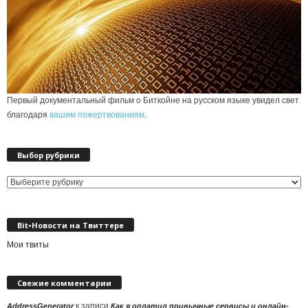
Первый документальный фильм о Биткойне на русском языке увидел свет
благодаря
вашим пожертвованиям
.
Выбор рубрики
Выбор
рубрики
Bit•Новости на Твиттере
Мои твиты
Свежие комментарии
к записи
AddressGenerator
Как я оплатил привычные сервисы и онлайн-