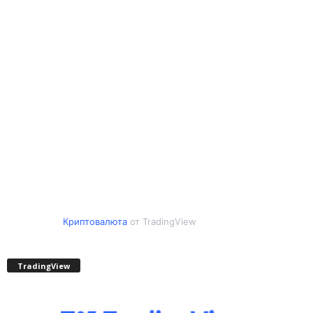
Криптовалюта
от TradingView
TradingView