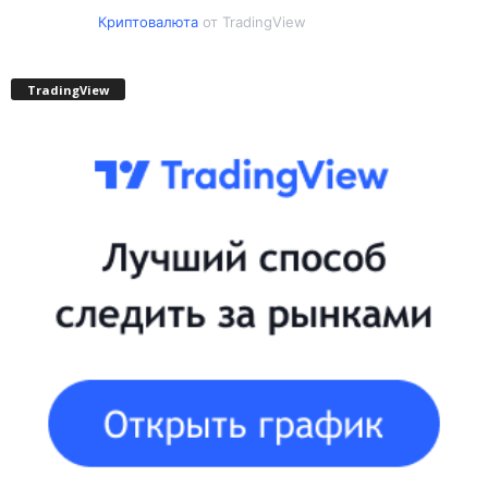
Криптовалюта
от TradingView
TradingView