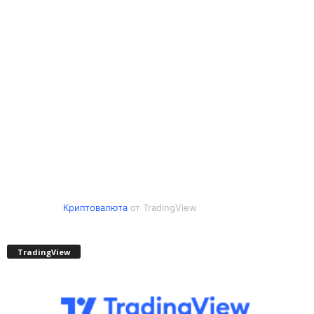
Криптовалюта
от TradingView
TradingView