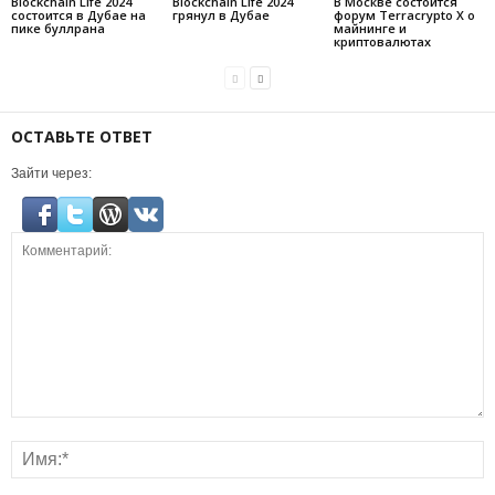
Blockchain Life 2024
Blockchain Life 2024
В Москве состоится
состоится в Дубае на
грянул в Дубае
форум Terracrypto X о
пике буллрана
майнинге и
криптовалютах
ОСТАВЬТЕ ОТВЕТ
Зайти через: