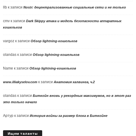
llb
к записи
Nostr: децентрализованные социальные сети и не только
cmv
к записи
Dark Skippy атака и модель безопасности аппаратных
кошельков
vargoz
к записи
Обзор lightning-кошельков
olandas
к записи
Обзор lightning-кошельков
Name
к записи
Обзор lightning-кошельков
к записи
www.illiakyselov.com
Анатомия халвинга, ч.2
olandas
к записи
Биткойн вновь у рекордных максимумов, но в этот раз
это только начало
Артур
к записи
История войны за размер блока в Биткойне
Ищем таланты