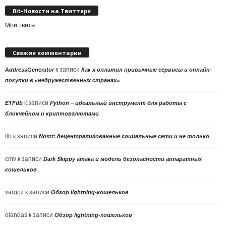
Bit•Новости на Твиттере
Мои твиты
Свежие комментарии
к записи
AddressGenerator
Как я оплатил привычные сервисы и онлайн-
покупки в «недружественных странах»
к записи
ETFdb
Python – идеальный инструмент для работы с
блокчейном и криптовалютами
llb
к записи
Nostr: децентрализованные социальные сети и не только
cmv
к записи
Dark Skippy атака и модель безопасности аппаратных
кошельков
vargoz
к записи
Обзор lightning-кошельков
olandas
к записи
Обзор lightning-кошельков