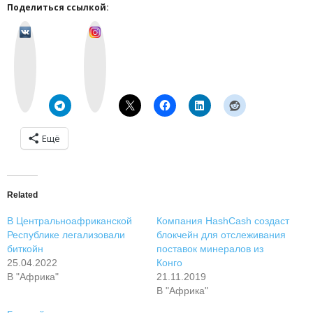
Поделиться ссылкой:
v
I
k
n
o
s
n
t
t
a
a
g
k
r
t
a
e
m
Ещё
Related
В Центральноафриканской
Компания HashCash создаст
Республике легализовали
блокчейн для отслеживания
биткойн
поставок минералов из
25.04.2022
Конго
В "Африка"
21.11.2019
В "Африка"