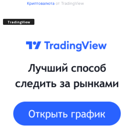
Криптовалюта
от TradingView
TradingView