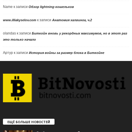
Name
к записи
Обзор lightning-кошельков
к записи
www.illiakyselov.com
Анатомия халвинга, ч.2
olandas
к записи
Биткойн вновь у рекордных максимумов, но в этот раз
это только начало
Артур
к записи
История войны за размер блока в Биткойне
ЕЩЁ БОЛЬШЕ НОВОСТЕЙ