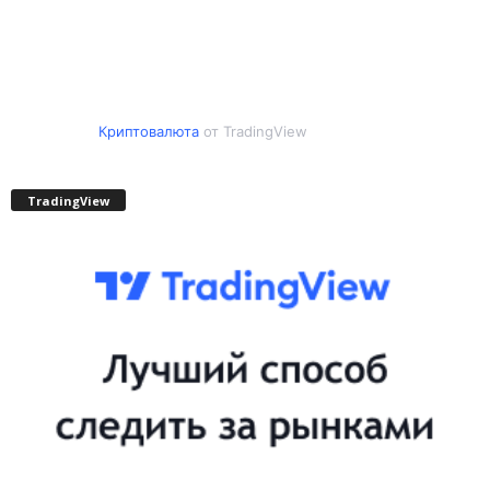
Криптовалюта
от TradingView
TradingView