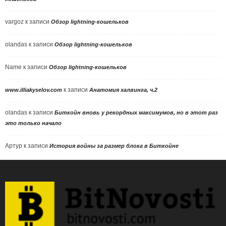
vargoz
к записи
Обзор lightning-кошельков
olandas
к записи
Обзор lightning-кошельков
Name
к записи
Обзор lightning-кошельков
к записи
www.illiakyselov.com
Анатомия халвинга, ч.2
olandas
к записи
Биткойн вновь у рекордных максимумов, но в этот раз
это только начало
Артур
к записи
История войны за размер блока в Биткойне