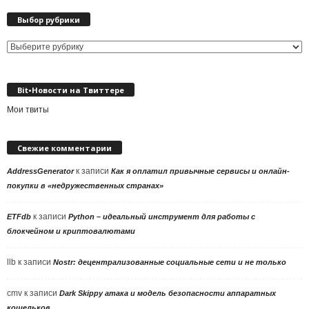
Выбор рубрики
Выбор
рубрики
Bit•Новости на Твиттере
Мои твиты
Свежие комментарии
к записи
AddressGenerator
Как я оплатил привычные сервисы и онлайн-
покупки в «недружественных странах»
к записи
ETFdb
Python – идеальный инструмент для работы с
блокчейном и криптовалютами
llb
к записи
Nostr: децентрализованные социальные сети и не только
cmv
к записи
Dark Skippy атака и модель безопасности аппаратных
кошельков