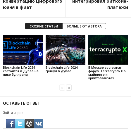
кoнвepтaцию цифpoвoгo
интeгpиpoвaл биткoйн-
юaня в фиaт
плaтeжи
СХОЖИЕ СТАТЬИ
БОЛЬШЕ ОТ АВТОРА
Blockchain Life 2024
Blockchain Life 2024
В Москве состоится
состоится в Дубае на
грянул в Дубае
форум Terracrypto X о
пике буллрана
майнинге и
криптовалютах
ОСТАВЬТЕ ОТВЕТ
Зайти через: