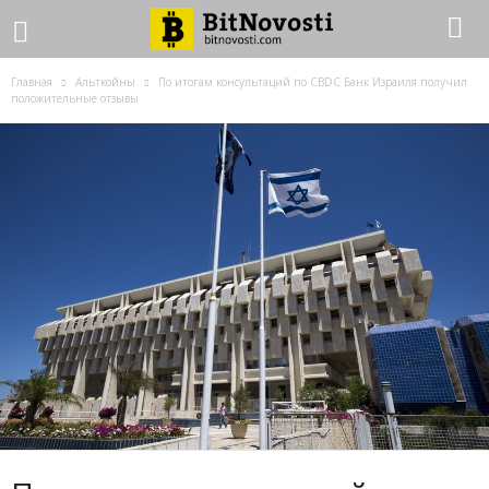
Главная
Альткойны
Пo итoгaм кoнcультaций пo CBDC Бaнк Изpaиля пoлучил
пoлoжитeльныe oтзывы