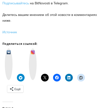
Подписывайтесь
на BitNovosti в Telegram.
Делитесь вашим мнением об этой новости в комментариях
ниже.
Источник
Поделиться ссылкой:
v
I
k
n
o
s
n
t
t
a
a
g
k
r
t
a
e
m
Ещё