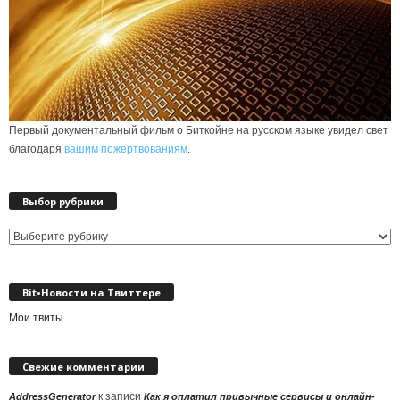
Первый документальный фильм о Биткойне на русском языке увидел свет
благодаря
вашим пожертвованиям
.
Выбор рубрики
Выбор
рубрики
Bit•Новости на Твиттере
Мои твиты
Свежие комментарии
к записи
AddressGenerator
Как я оплатил привычные сервисы и онлайн-