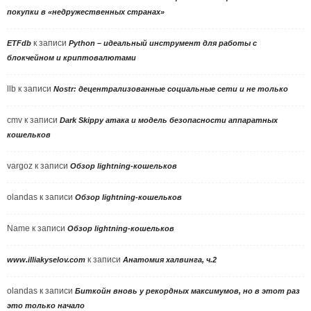
покупки в «недружественных странах»
к записи
ETFdb
Python – идеальный инструмент для работы с
блокчейном и криптовалютами
llb
к записи
Nostr: децентрализованные социальные сети и не только
cmv
к записи
Dark Skippy атака и модель безопасности аппаратных
кошельков
vargoz
к записи
Обзор lightning-кошельков
olandas
к записи
Обзор lightning-кошельков
Name
к записи
Обзор lightning-кошельков
к записи
www.illiakyselov.com
Анатомия халвинга, ч.2
olandas
к записи
Биткойн вновь у рекордных максимумов, но в этот раз
это только начало