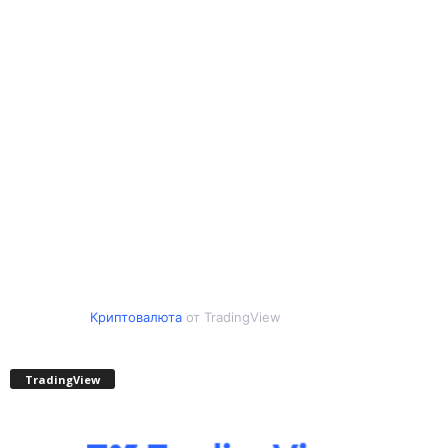
Криптовалюта
от TradingView
TradingView