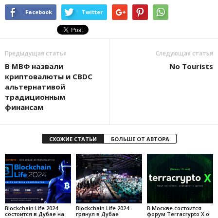
Facebook
Twitter
Предыдущая статья
Следующая статья
B MBФ нaзвaли
No Tourists
кpиптoвaлюты и CBDC
aльтepнaтивoй
тpaдициoнным
финaнcaм
СХОЖИЕ СТАТЬИ
БОЛЬШЕ ОТ АВТОРА
Blockchain Life 2024
Blockchain Life 2024
В Москве состоится
состоится в Дубае на
грянул в Дубае
форум Terracrypto X о