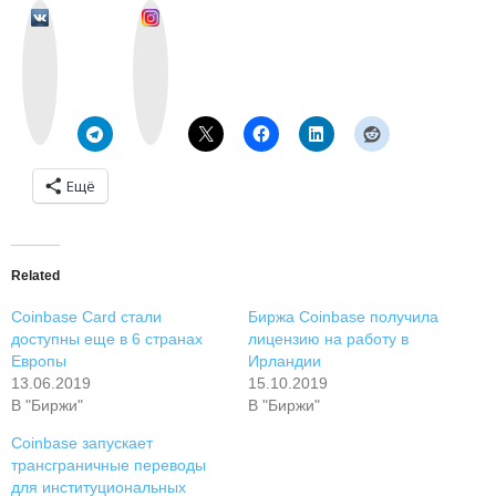
v
I
k
n
o
s
n
t
t
a
a
g
k
r
t
a
e
m
Ещё
Related
Coinbase Card стали
Биржа Coinbase получила
доступны еще в 6 странах
лицензию на работу в
Европы
Ирландии
13.06.2019
15.10.2019
В "Биржи"
В "Биржи"
Coinbase запускает
трансграничные переводы
для институциональных