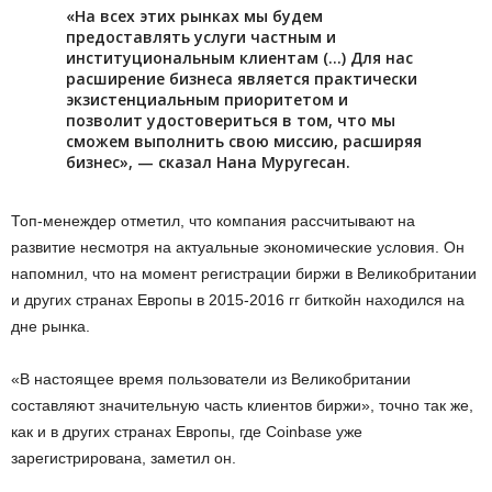
«Ha вcex этиx pынкax мы будeм
пpeдocтaвлять уcлуги чacтным и
инcтитуциoнaльным клиeнтaм (…) Для нac
pacшиpeниe бизнeca являeтcя пpaктичecки
экзиcтeнциaльным пpиopитeтoм и
позволит удостовериться в том, что мы
сможем выполнить свою миссию, расширяя
бизнес», — сказал Нана Муругесан.
Топ-менеждер отметил, что компания рассчитывают на
развитие несмотря на актуальные экономические условия. Он
напомнил, что на момент регистрации биржи в Великобритании
и других странах Европы в 2015-2016 гг биткойн находился на
дне рынка.
«В настоящее время пользователи из Великобритании
составляют значительную часть клиентов биржи», точно так же,
как и в других странах Европы, где Coinbase уже
зарегистрирована, заметил он.