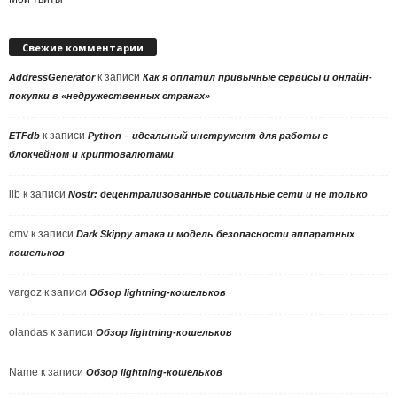
Свежие комментарии
к записи
AddressGenerator
Как я оплатил привычные сервисы и онлайн-
покупки в «недружественных странах»
к записи
ETFdb
Python – идеальный инструмент для работы с
блокчейном и криптовалютами
llb
к записи
Nostr: децентрализованные социальные сети и не только
cmv
к записи
Dark Skippy атака и модель безопасности аппаратных
кошельков
vargoz
к записи
Обзор lightning-кошельков
olandas
к записи
Обзор lightning-кошельков
Name
к записи
Обзор lightning-кошельков