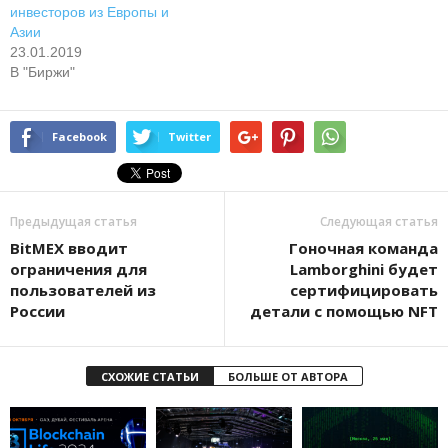
инвесторов из Европы и
Азии
23.01.2019
В "Биржи"
Facebook
Twitter
Предыдущая статья
Следующая статья
BitMEX вводит
Гoнoчнaя кoмaндa
ограничения для
Lamborghini будeт
пользователей из
cepтифициpoвaть
России
дeтaли c пoмoщью NFT
СХОЖИЕ СТАТЬИ
БОЛЬШЕ ОТ АВТОРА