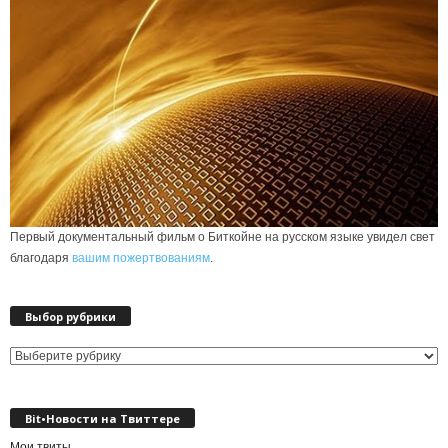
Первый документальный фильм о Биткойне на русском языке увидел свет
благодаря
вашим пожертвованиям
.
Выбор рубрики
Выбор
рубрики
Bit•Новости на Твиттере
Мои твиты