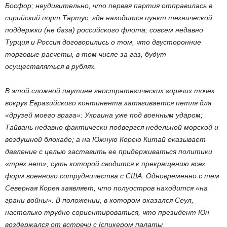
Босфор; неудивительно, что первая партия отправилась в
сирийский порт Тартус, где находится пункт технической
поддержки (не база) российского флота; совсем недавно
Турция и Россия договорились о том, что двусторонние
торговые расчеты, в том числе за газ, будут
осуществляться в рублях.
В этой сложной паутине геостратегических горячих точек
вокруг Евразийского континента затягивается петля для
«друзей моего врага»: Украина уже под военным ударом;
Тайвань недавно фактически подвергся недельной морской и
воздушной блокаде; а на Южную Корею Китай оказывает
давление с целью заставить ее придерживаться политики
«трех нет», суть которой сводится к прекращению всех
форм военного сотрудничества с США. Одновременно с тем
Северная Корея заявляет, что полуостров находится «на
грани войны». В положении, в котором оказался Сеул,
настолько трудно сориентироваться, что президент Юн
воздержался от встречи с [спикером палаты