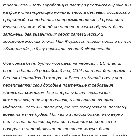
товары повышали заработную плату в реальном выражении
на фоне стагнирующей номинальной, а дешевый российский
природный газ подпитывал промышленность Германии и
Европы в целом. В этой «троице» неявным образом были
заложены два гигантских геостратегических и
геоэкономических блока: Нил Фергюсон назвал первый из них
«Кимерикой», я буду называть второй «Евроссией».
Оба союза были будто «созданы на небесах»: ЕС платил
евро за дешевый российский газ, США платили долларами за
дешевый китайский импорт, а Россия и Китай послушно
переплавляли свои доходы в платежные требования
«Большой семерки». Все стороны были связаны как
коммерчески, так и финансово, и как гласит старая
мудрость, если мы торгуем, то все выигрывают, поэтому
воевать мы не будем. Но, как и в любом браке, это верно
только при наличии гармонии. Гармония строится на
доверии, и периодические разногласия могут быть
разрешены мирно, только когда это доверие есть. А когда