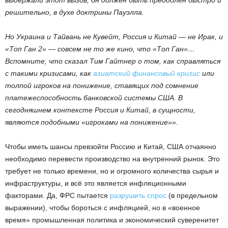
выдержали этот вызов, он должен быть преодолен быстро и
решительно, в духе доктрины Пауэлла.
Но Украина и Тайвань не Кувейт, Россия и Китай — не Ирак, и
«Топ Ган 2» — совсем не то же кино, что «Топ Ган»…
Вспомните, что сказал Тим Гайтнер о том, как справляться
с такими кризисами, как
азиатский финансовый кризис
или
толпой игроков на понижение, ставящих под сомнение
платежеспособность банковской системы США. В
сегодняшнем контексте Россия и Китай, в сущности,
являются подобными «игроками на понижение»».
Чтобы иметь шансы превзойти Россию и Китай, США отчаянно
необходимо перевести производство на внутренний рынок. Это
требует не только времени, но и огромного количества сырья и
инфраструктуры, и всё это является инфляционными
факторами. Да, ФРС пытается
разрушить спрос
(в предельном
выражении), чтобы бороться с инфляцией, но в «военное
время» промышленная политика и экономический суверенитет