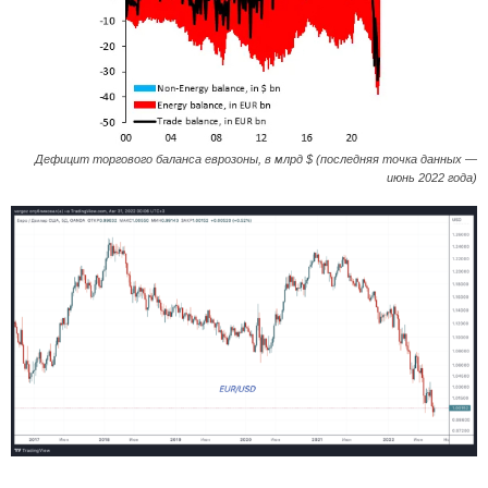
Дефицит торгового баланса еврозоны, в млрд $ (последняя точка данных —
июнь 2022 года)