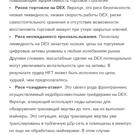
повышающий эффективность торговой стратегии.
Риски торговли на DEX
. Вкратце, это риск безопасности,
низкая ликвидность, низкая скорость работы DEX, риски
самостоятельного хранения и отсутствие возможности
восстановить торговый аккаунт при утере закрытых ключей.
Риск неожиданного проскальзывания
. Поскольку
ликвидность на DEX зачастую
низкая
, цены на торгуемые
цифровые активы уязвимы к любым колебаниям рынка.
Другими словами, масштабные сделки на DEX потенциально
могут увеличивать волатильность цен на активы. В
результате ордер HFT может быть исполнен по цене,
худшей, чем предполагалось.
Риск «сэндвич-атаки»
. Это своего рода фронтраннинг,
осуществляемый недобросовестными трейдерами на DEX.
Вкратце, атакующий использует ноды-шпионы для
обнаружения транзакций жертвы до того, как их выполнят
майнеры. Это ситуация, когда транзакции жертвы уже
транслированы в публичную p2p-сеть и помещены в мемпул,
но еще не обработаны майнерами. В этом случае