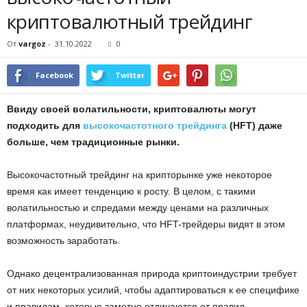
криптовалютный трейдинг
От
vargoz
-
31.10.2022
0
Facebook
Twitter
Ввиду своей волатильности, криптовалюты могут
подходить для
высокочастотного трейдинга
(HFT) даже
больше, чем традиционные рынки.
Высокочастотный трейдинг на крипторынке уже некоторое
время как имеет тенденцию к росту. В целом, с такими
волатильностью и спредами между ценами на различных
платформах, неудивительно, что HFT-трейдеры видят в этом
возможность заработать.
Однако децентрализованная природа криптоиндустрии требует
от них некоторых усилий, чтобы адаптироваться к ее специфике
и правилам, которые заметно отличаются от правил