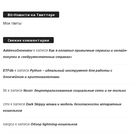
рубрики
Bit•Новости на Твиттере
Мои твиты
Свежие комментарии
к записи
AddressGenerator
Как я оплатил привычные сервисы и онлайн-
покупки в «недружественных странах»
к записи
ETFdb
Python – идеальный инструмент для работы с
блокчейном и криптовалютами
llb
к записи
Nostr: децентрализованные социальные сети и не только
cmv
к записи
Dark Skippy атака и модель безопасности аппаратных
кошельков
vargoz
к записи
Обзор lightning-кошельков