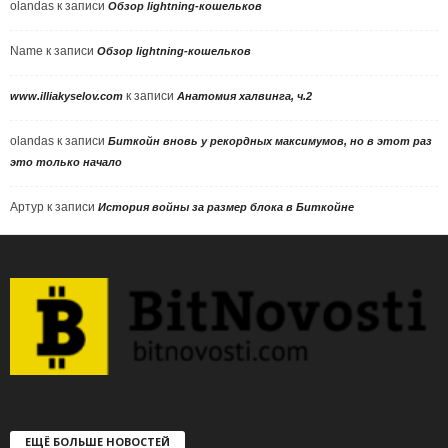
olandas
к записи
Обзор lightning-кошельков
Name
к записи
Обзор lightning-кошельков
к записи
www.illiakyselov.com
Анатомия халвинга, ч.2
olandas
к записи
Биткойн вновь у рекордных максимумов, но в этот раз
это только начало
Артур
к записи
История войны за размер блока в Биткойне
ЕЩЁ БОЛЬШЕ НОВОСТЕЙ