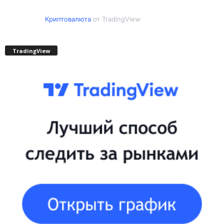
Криптовалюта
от TradingView
TradingView