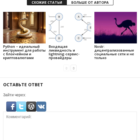
СХОЖИЕ СТАТЬИ
БОЛЬШЕ ОТ АВТОРА
Python – идеальный
Входящая
Nostr:
инструмент для работы
ликвидность и
децентрализованные
с блокчейном и
lightning-сервис-
социальные сети и не
криптовалютами
провайдеры
только
ОСТАВЬТЕ ОТВЕТ
Зайти через: