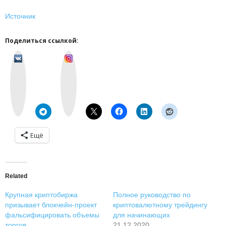
Источник
Поделиться ссылкой:
v
I
k
n
o
s
n
t
t
a
a
g
k
r
t
a
e
m
Ещё
Related
Крупная криптобиржа
Полное руководство по
призывает блокчейн-проект
криптовалютному трейдингу
фальсифицировать объемы
для начинающих
торгов
21.12.2020