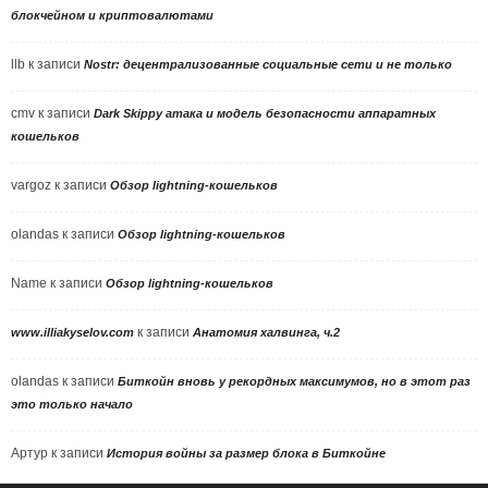
блокчейном и криптовалютами
llb
к записи
Nostr: децентрализованные социальные сети и не только
cmv
к записи
Dark Skippy атака и модель безопасности аппаратных
кошельков
vargoz
к записи
Обзор lightning-кошельков
olandas
к записи
Обзор lightning-кошельков
Name
к записи
Обзор lightning-кошельков
к записи
www.illiakyselov.com
Анатомия халвинга, ч.2
olandas
к записи
Биткойн вновь у рекордных максимумов, но в этот раз
это только начало
Артур
к записи
История войны за размер блока в Биткойне