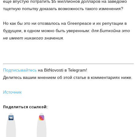
еще впустую потратить $5 миллионов долларов на заведомо
тщетную попытку доказать возможность такого изменения?
Но как бы это ни отозвалось на Greenpeace и их репутации в
будущем, в одном можно быть уверенным:
для Биткойна это
не имеет никакого значения.
Подписывайтесь
на BitNovosti в Telegram!
Делитесь вашим мнением об этой статье в комментариях ниже.
Источник
Поделиться ссылкой:
v
I
k
n
o
s
n
t
t
a
a
g