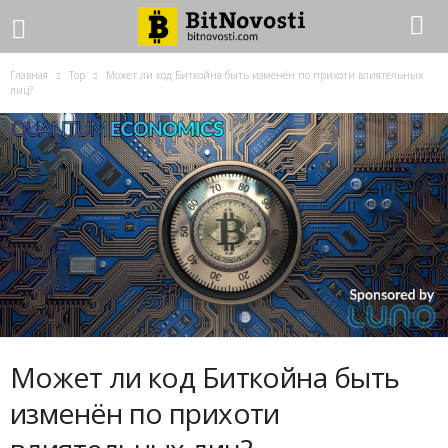
Главная
Top
Может ли код Биткойна быть изменён по прихоти влиятельных
лиц?
Может ли код Биткойна быть
изменён по прихоти