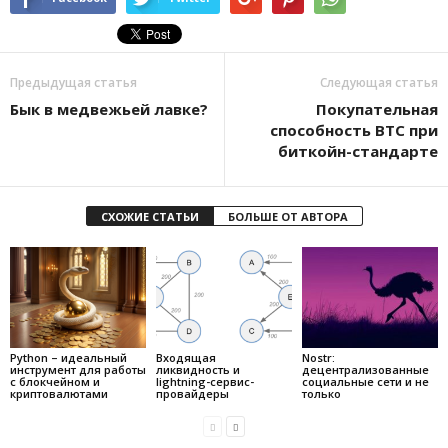
Предыдущая статья
Следующая статья
Бык в медвежьей лавке?
Покупательная
способность BTC при
биткойн-стандарте
СХОЖИЕ СТАТЬИ
БОЛЬШЕ ОТ АВТОРА
Python – идеальный
Входящая
Nostr:
инструмент для работы
ликвидность и
децентрализованные
с блокчейном и
lightning-сервис-
социальные сети и не
криптовалютами
провайдеры
только