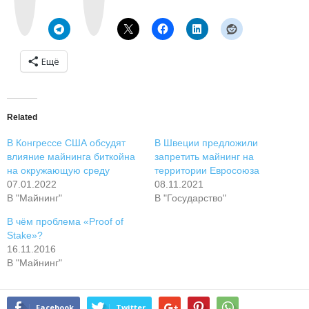
k
r
t
a
e
m
Ещё
Related
В Конгрессе США обсудят
В Швеции предложили
влияние майнинга биткойна
запретить майнинг на
на окружающую среду
территории Евросоюза
07.01.2022
08.11.2021
В "Майнинг"
В "Государство"
В чём проблема «Proof of
Stake»?
16.11.2016
В "Майнинг"
Facebook
Twitter