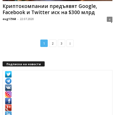
Криптокомпании предъявят Google,
Facebook и Twitter иск на $300 млрд
eug17368
-
22.07.2020
4
1
2
3
Подписка на новости