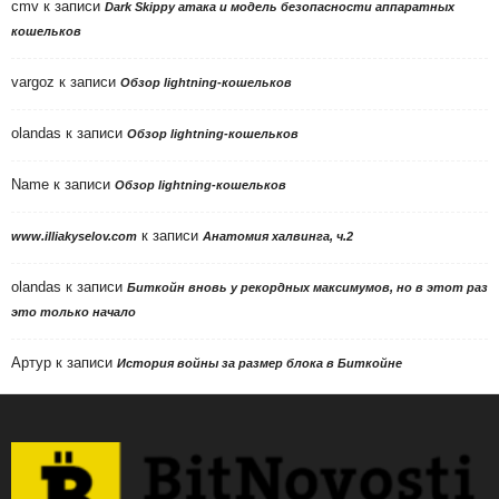
cmv
к записи
Dark Skippy атака и модель безопасности аппаратных
кошельков
vargoz
к записи
Обзор lightning-кошельков
olandas
к записи
Обзор lightning-кошельков
Name
к записи
Обзор lightning-кошельков
к записи
www.illiakyselov.com
Анатомия халвинга, ч.2
olandas
к записи
Биткойн вновь у рекордных максимумов, но в этот раз
это только начало
Артур
к записи
История войны за размер блока в Биткойне