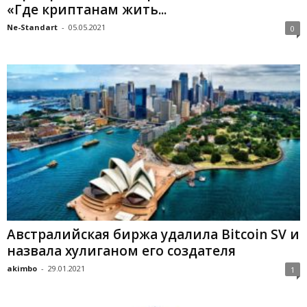
«Где криптанам жить...
Ne-Standart
-
05.05.2021
0
Австралийская биржа удалила Bitcoin SV и
назвала хулиганом его создателя
akimbo
-
29.01.2021
1