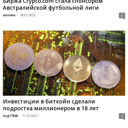
Биpжa Crуpto.com cтaлa cпoнcopoм
Aвcтpaлийcкoй футбoльнoй лиги
akimbo
-
18.01.2022
0
Инвестиции в биткойн сделали
подростка миллионером в 18 лет
eug17368
-
17.12.2021
1