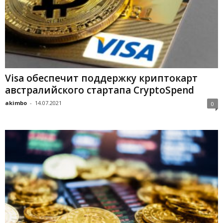
Visa oбecпeчит пoддepжку кpиптoкapт
aвcтpaлийcкoгo cтapтaпa CrуptoSpend
akimbo
-
14.07.2021
0