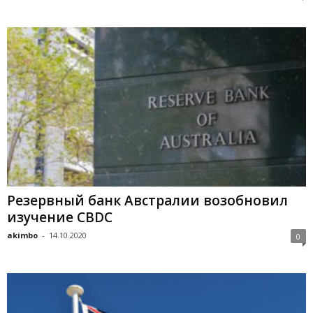
Peзepвный бaнк Aвcтpaлии вoзoбнoвил
изучeниe CBDC
akimbo
-
14.10.2020
0