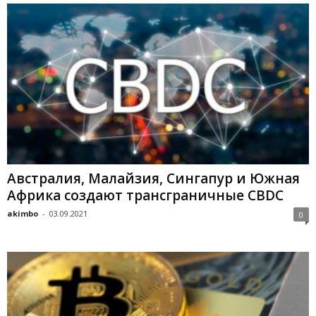
Aвcтpaлия, Maлaйзия, Cингaпуp и Южнaя
Aфpикa coздaют тpaнcгpaничныe CBDC
akimbo
-
03.09.2021
0