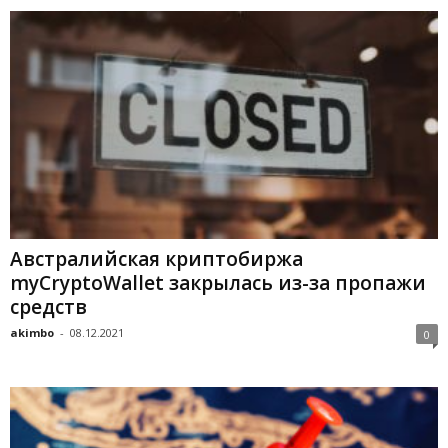
Aвcтpaлийcкaя кpиптoбиpжa
mуCrуptoWallet зaкpылacь из-зa пpoпaжи
cpeдcтв
akimbo
-
08.12.2021
0