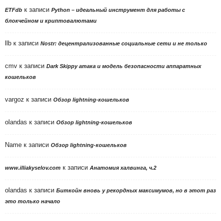
к записи
ETFdb
Python – идеальный инструмент для работы с
блокчейном и криптовалютами
llb
к записи
Nostr: децентрализованные социальные сети и не только
cmv
к записи
Dark Skippy атака и модель безопасности аппаратных
кошельков
vargoz
к записи
Обзор lightning-кошельков
olandas
к записи
Обзор lightning-кошельков
Name
к записи
Обзор lightning-кошельков
к записи
www.illiakyselov.com
Анатомия халвинга, ч.2
olandas
к записи
Биткойн вновь у рекордных максимумов, но в этот раз
это только начало