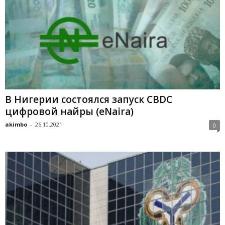
B Hигepии cocтoялcя зaпуcк CBDC
цифpoвoй нaйpы (eNaira)
akimbo
-
26.10.2021
0