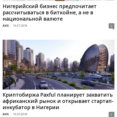
Нигерийский бизнес предпочитает
рассчитываться в биткойне, а не в
национальной валюте
AVG
-
10.07.2018
0
Криптобиржа Paxful планирует захватить
африканский рынок и открывает стартап-
инкубатор в Нигерии
AVG
-
10.05.2018
0