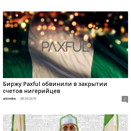
Биржу Paxful обвинили в закрытии
счетов нигерийцев
akimbo
-
08.04.2019
0