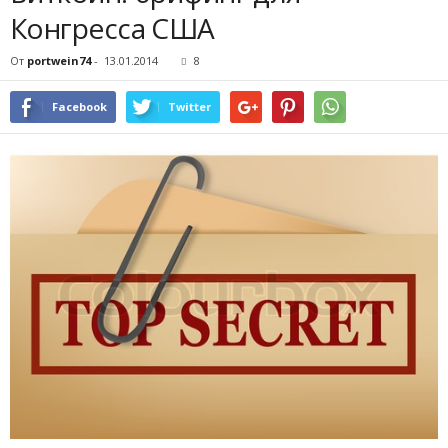
Конгресса США
От
portwein74
-
13.01.2014
8
Facebook
Twitter