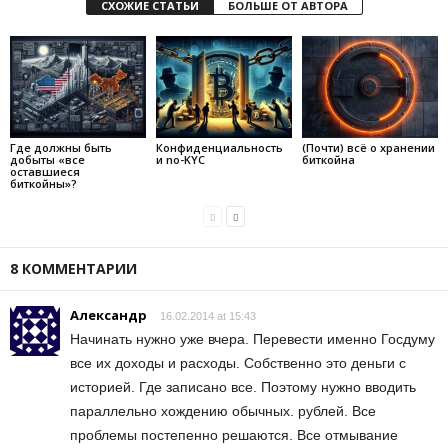
СХОЖИЕ СТАТЬИ
БОЛЬШЕ ОТ АВТОРА
Где должны быть
Конфиденциальность
(Почти) всё о хранении
добыты «все
и no-KYC
биткойна
оставшиеся
биткойны»?
8 КОММЕНТАРИИ
Александр
16.02.2014 at 15:43
Начинать нужно уже вчера. Перевести именно Госдуму
все их доходы и расходы. Собственно это деньги с
историей. Где записано все. Поэтому нужно вводить
параллельно хождению обычных. рублей. Все
проблемы постепенно решаются. Все отмывание