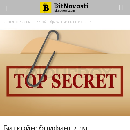
Главная
Законы
Биткойн: брифинг для Конгресса США
Биткойн: брифинг для