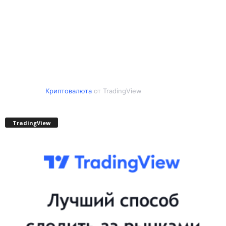
Криптовалюта
от TradingView
TradingView