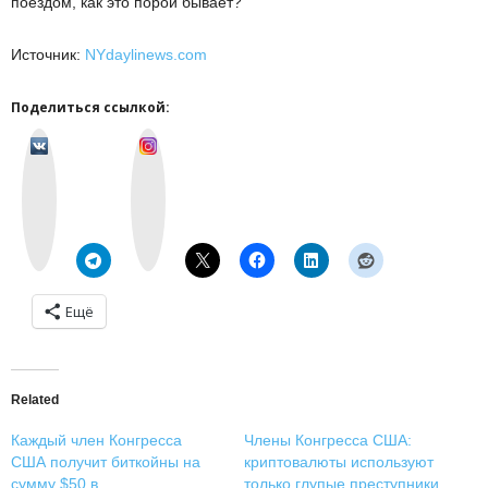
поездом, как это порой бывает?
Источник:
NYdaylinews.com
Поделиться ссылкой:
v
I
k
n
o
s
n
t
t
a
a
g
k
r
t
a
e
m
Ещё
Related
Каждый член Конгресса
Члены Конгресса США:
США получит биткойны на
криптовалюты используют
сумму $50 в
только глупые преступники,