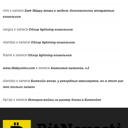
cmv
к записи
Dark Skippy атака и модель безопасности аппаратных
кошельков
vargoz
к записи
Обзор lightning-кошельков
olandas
к записи
Обзор lightning-кошельков
Name
к записи
Обзор lightning-кошельков
к записи
www.illiakyselov.com
Анатомия халвинга, ч.2
olandas
к записи
Биткойн вновь у рекордных максимумов, но в этот раз
это только начало
Артур
к записи
История войны за размер блока в Биткойне